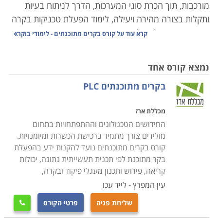
מורכבות, תוך הכרת סוגי המערכות, הדרך לניתוח בעיות
ותקלות בצורה מהירה ויעילה, לימוד הפעלת טכניקות בקרה
שונות ופיקוח על האלמנטים הרבים המרכיבים את המערכת
קרא עוד על
קורס בקרים מתוכנתים - לימודי בוקר
הממוחשבת.
נמצא קורס אחד
תהליך בקרה נעשו בעבר באופן ידני, ברמת דיוק פחותה
בקרים מתוכנתים PLC
ותגובה איטית, אשר הקשו על הצורך בשמירת ערכים
קבועים של משתנים כגון לחץ, חום, זרימה, או לחות.
מכללת ארז
ההתפתחויות הטכנולוגיות הביאו לפיתוח תחום הנדסת
החידושים הטכנולוגים וההתפתחויות בתחום
המכשור והבקרה. תחום זה עוסק בתכנון ויישום מערכות
מולידים צורך מתמיד ברכישת הכשרות ומיומנויות.
ממוחשבות לבקרת משתנים כמו ספיקה, טמפרטורה, תנאי
קורס בקרים מתוכנתים נועד להקנות ידע בהפעלת
אקלים, בקרת נוזלים, מערכות הנעה, משקל, אנרגיה
בקר מתוכנת לפי תכנית תעשייתית נתונה, יכולות
ורובוטיקה, איסוף נתונים ומעקב אחרי פעילות המערכת
קריאה, פירוש ותכנון מעגלי פיקוד ובקרה,
כולה.
עין המפרץ - לייד עכו
שליחת פניה
פרטי הקורס

המכשור והבקרה משמשים כיום בתפקיד מרכזי במפעלים