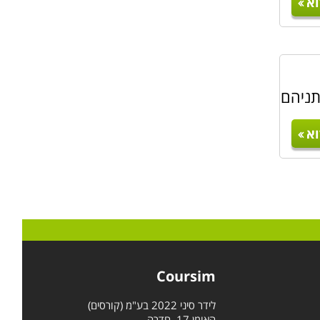
א
תניהם
א
Coursim
לידר סיני 2022 בע"מ (קורסים)
האומן 17, חדרה