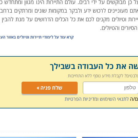
ל כן מבוקשים על ידי רבים. עולם התיירות הינו מגוון ומתחדש כ
תם מעוניינים לרכוש ידע ולבקר במקומות שונים ומרתקים ברחבי
יירות וטיולים מקנים לכם את כל הכלים הדרושים על מנת להבין 
סיורים והטיולים.
קרא עוד על
לימודי תיירות וטיולים באזור הע
 זמן קצר באמצעות קורסים מקצועיים המתאימים לכל גיל. בין אם
מוד על חשבון המענק הצבאי; באלו המחפשים אחר השתלמות כ
מו
כולם יכולים לרכוש מקצוע שבצדו עבודה רווחית המלאה בחוויות.
שה את כל העבודה בשבילך
זאת דרושה נחישות, רצון להצליח ויכולת ליצירת שיתופי פעולה עם
תלבטים? לקבלת מידע נוסף ללא התחייבות
ל ולעבוד
כ
סוכני נסיעות
בחברת תיירות, בשדות התעופה או ב
שלח פניה
 את המקום המתאים לו ביותר ולהתפתח בהתאם.
ם/ה
לתנאי השימוש ומדיניות הפרטיות
עוסקים בתחום לבונוסים כדוגמת האפשרות להגיע למקומות שונים 
 לשם המלצה ללקוחות, כמו גם קבלת כרטיס טיסה חינם לאחר 