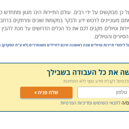
ל כן מבוקשים על ידי רבים. עולם התיירות הינו מגוון ומתחדש כ
תם מעוניינים לרכוש ידע ולבקר במקומות שונים ומרתקים ברחבי
יירות וטיולים מקנים לכם את כל הכלים הדרושים על מנת להבין 
סיורים והטיולים.
על
לימודי תיירות וטיולים שנה ראשונה חינם לחיילים משוחררים (לא ע"ח הפקדון) ב
 זמן קצר באמצעות קורסים מקצועיים המתאימים לכל גיל. בין אם
מוד על חשבון המענק הצבאי; באלו המחפשים אחר השתלמות כ
מו
כולם יכולים לרכוש מקצוע שבצדו עבודה רווחית המלאה בחוויות.
שה את כל העבודה בשבילך
זאת דרושה נחישות, רצון להצליח ויכולת ליצירת שיתופי פעולה עם
תלבטים? לקבלת מידע נוסף ללא התחייבות
ל ולעבוד
כ
סוכני נסיעות
בחברת תיירות, בשדות התעופה או ב
שלח פניה
 את המקום המתאים לו ביותר ולהתפתח בהתאם.
ם/ה
לתנאי השימוש ומדיניות הפרטיות
עוסקים בתחום לבונוסים כדוגמת האפשרות להגיע למקומות שונים 
 לשם המלצה ללקוחות, כמו גם קבלת כרטיס טיסה חינם לאחר 