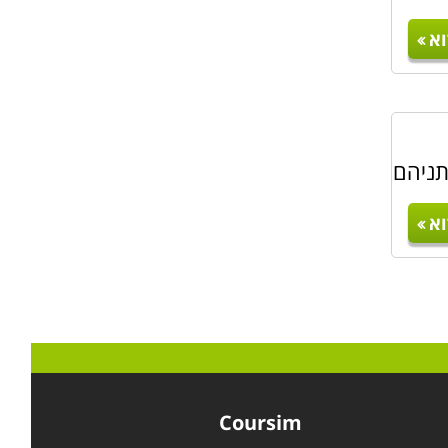
א
תניהם
א
Coursim