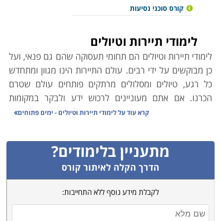
קורס סוכני נסיעות
לימודי תיירות וטיולים
לימודי תיירות וטיולים הם תחומי תעסוקה שהם גם פנאי, ועל
כן מבוקשים על ידי רבים. עולם התיירות הינו מגוון ומתחדש
כל רגע, טיולים ומסלולים מרתקים פותחים עולם שטרם
הכרנו. אם אתם מעוניינים לרכוש ידע ולבקר במקומות
שונים ומרתקים ברחבי הארץ ובעולם הרי שלימודים
קרא עוד על
לימודי תיירות וטיולים - ימים פתוחים
אלו מיועדים לכם. למעשה, לימודי תיירות וטיולים מקנים
לכם את כל הכלים הדרושים על מנת להבין ולפעול בצורה
מתעניין בלימודים?
נכונה, מתאימה ובטוחה בעולם המלונאות, התעופה,
הסיורים והטיולים.
הדרך הקלה לאיתור קורס
לקבלת מידע נוסף ללא התחייבות:
לימודי תיירות וטיולים מאפשרים לכל אחד לרכוש מקצוע תוך
זמן קצר באמצעות קורסים מקצועיים המתאימים לכל גיל. בין