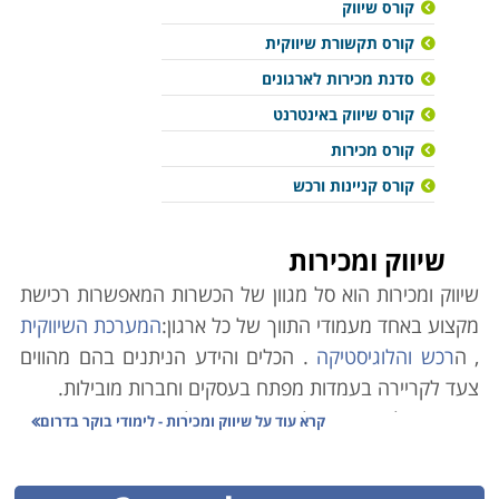
קורס שיווק
קורס תקשורת שיווקית
סדנת מכירות לארגונים
קורס שיווק באינטרנט
קורס מכירות
קורס קניינות ורכש
שיווק ומכירות
שיווק ומכירות הוא סל מגוון של הכשרות המאפשרות רכישת
מקצוע באחד מעמודי התווך של כל ארגון:
המערכת השיווקית
, ה
רכש והלוגיסטיקה
. הכלים והידע הניתנים בהם מהווים
צעד לקריירה בעמדות מפתח בעסקים וחברות מובילות.
מאחורי כל עסק מצליח עומד ניהול מדויק, הממצה את
קרא עוד על
שיווק ומכירות - לימודי בוקר בדרום
הפוטנציאל והיכולות הכלכליות שלו, לימודי תעודה ב
מנהל
עסקים
מעניקים את הכלים הדרושים כדי להביאו לצמיחה