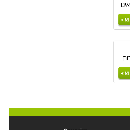
ינו
א
ות
א