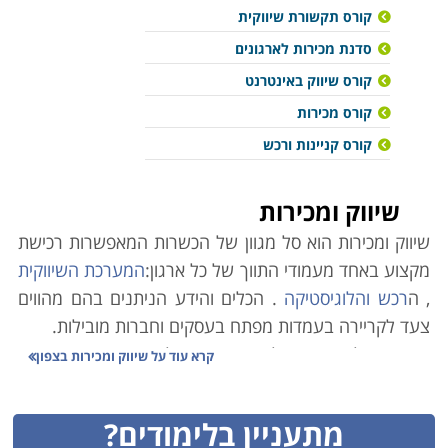
קורס תקשורת שיווקית
סדנת מכירות לארגונים
קורס שיווק באינטרנט
קורס מכירות
קורס קניינות ורכש
שיווק ומכירות
שיווק ומכירות הוא סל מגוון של הכשרות המאפשרות רכישת
מקצוע באחד מעמודי התווך של כל ארגון:
המערכת השיווקית
, ה
רכש והלוגיסטיקה
. הכלים והידע הניתנים בהם מהווים
צעד לקריירה בעמדות מפתח בעסקים וחברות מובילות.
מאחורי כל עסק מצליח עומד ניהול מדויק, הממצה את
קרא עוד על
שיווק ומכירות בצפון
הפוטנציאל והיכולות הכלכליות שלו, לימודי תעודה ב
מנהל
עסקים
מעניקים את הכלים הדרושים כדי להביאו לצמיחה
מתעניין בלימודים?
ברמה הפיננסית וה
פנים ארגונית
כאחד, כך שניתן יהיה