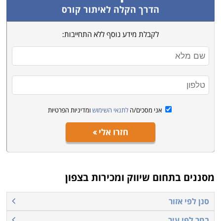
להשיג מטרות ויעדים ולהובילו קדימה. עידן
הדרך הקלה לאיתור קורס
האינטרנט
והרשתות החברתיות
העביר חלק נכבד ממאמצי
לקבלת מידע נוסף ללא התחייבות:
השיווק וה
פרסום
למדיה הדיגיטלית
, לכן חלק גדול מהיצע
הלימודים בתחום מעניק את הידע הנדרש על מנת לדעת
כיצד למקסם את הפלטפורמה הזו ולהביא את העסק
לחשיפה גדולה יותר ולרווחים בהתאם תוך התאמה לקהל
היעד.
אני מסכים/ה
לתנאי השימוש
ומדיניות הפרטיות
למי מתאימים הלימודים
חזרו אלי
לרוב אין צורך בידע מוקדם, הקורסים מתאימים לבעלי
עסקים המעוניינים להעשיר את הידע שלהם בתחום כדי
לקדם את העסק, לאנשי שיווק, ליזמים, ועבור כל מי שמעוניין
מסננים בתחום
שיווק ומכירות בצפון
להקים עסק ורוצה לקבל ידע מקיף לניהול נכון ומוצלח יותר,
וכן לעוסקים בפועל בשיווק ומכירות, המעוניינים להעשיר
סנן לפי אזור
ולשכלל את יכולותיהם בתפקיד. או לרכוש מקצוע מרתק
בחר לפי עיר