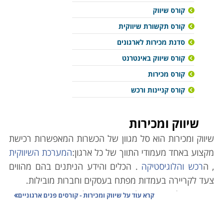
קורס שיווק
קורס תקשורת שיווקית
סדנת מכירות לארגונים
קורס שיווק באינטרנט
קורס מכירות
קורס קניינות ורכש
שיווק ומכירות
שיווק ומכירות הוא סל מגוון של הכשרות המאפשרות רכישת
מקצוע באחד מעמודי התווך של כל ארגון:
המערכת השיווקית
, ה
רכש והלוגיסטיקה
. הכלים והידע הניתנים בהם מהווים
צעד לקריירה בעמדות מפתח בעסקים וחברות מובילות.
מאחורי כל עסק מצליח עומד ניהול מדויק, הממצה את
קרא עוד על
שיווק ומכירות - קורסים פנים ארגוניים
הפוטנציאל והיכולות הכלכליות שלו, לימודי תעודה ב
מנהל
עסקים
מעניקים את הכלים הדרושים כדי להביאו לצמיחה