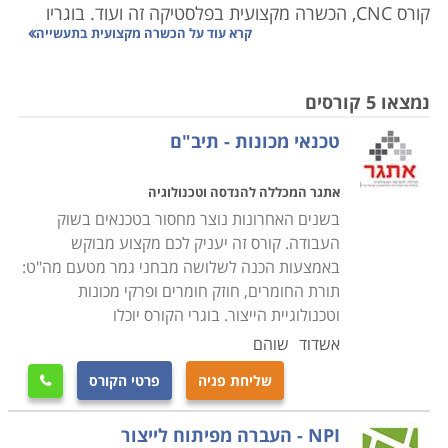
קורס CNC, הכשרה מקצועית בפלסטיקה זה ועוד. בוגריו
קרא עוד על
הכשרה מקצועית בתעשייה
משתלבים כעובדים מקצועיים ומנהלים בתעשייה.
קראו בקטגוריה את פירוט הקורסים, בחרו את הקורס
נמצאו 5 קורסים
המתאים, מלאו את הפרטים ונציג הקורס יצור אתכם קשר
טכנאי מכונות - תיב"ם
בהקדם.
אתגר המכללה להנדסה וטכנולוגיה
בשנים האחרונות נוצר מחסור בטכנאים בשוק
העבודה. קורס זה יעניק לכם מקצוע מבוקש
באמצעות הכנה לשלושה מבחני גמר מטעם מה"ט:
תורת החומרים, חוזק חומרים ופרקי מכונות
וטכנולוגיית הייצור. בוגרי הקורס יוכלו
אשדוד
שוהם
שליחת פניה
פרטי הקורס

NPI - העברה מפיתוח לייצור