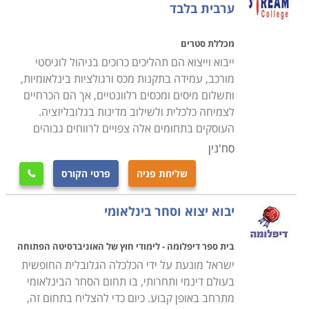
ערבית בלבד
השתדלנו לאסוף עבורכם את מיטב תכניות הלימודים, ואנחנו
מכללת סטרים
מקווים שהצלחנו בכך, אך אם בכל אופן לא מצאתם בדיוק
ייבוא וייצוא הם תהליכים כרוכים בניהול לוגיסטי
את קורס סחר בינלאומי באזור הדרום , אנו מזמינים אתכם
מורכב, עמידה בתקנות מכס ורגולציות בינלאומיות,
להתקשר ליועצות הלימודים המיומנות שלנו, שינסו לאתר
ותשלום מיסים ומכסים רלוונטיים, אך הם הכרחיים
עבורכם עוד הזדמנויות אטרקטיביות שיתאימו לצרכיכם.
לצמיחה כלכלית ולשילוב מדינות בגלובליזציה.
העוסקים בתחומים אלה צפויים לרווחים גבוהים
סח'נין
שליחת פניה
פרטי הקורס

יבוא יצוא וסחר בינלאומי
בית ספר דיפלומה - לימודי חוץ של האוניברסיטה הפתוחה
ישראל מונעת על ידי הכלכלה הגלובלית החופשית
בעולם דינמי ותחרותי, בו תחום הסחר הבינלאומי
מתרחב באופן קבוע. כיום כדי להצליח בתחום זה,