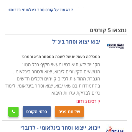
אזור הדרום מתייחס לכל הישובים מאשקלון ודרומה עד
קרא עוד על
קורס סחר בינלאומי בדרום
אילת. פרוייקט שידרוג מסילת הרכבת קיצר את זמני ההגעה
לבאר שבע מהמרכז ופתח את אזור הדרום לנגיש יותר
נמצאו 5 קורסים
מבעבר. בנוסף פרוייקט תשתית פיתוח הנגב סלל דרכים
יבוא יצוא וסחר בינ"ל
חדשות והרחיב ושיפר דרכים קיימות. משאבים רבים
מושקעים עד היום בפיתוח אזור הדרום וכתוצאה מכך מוסדות
המכללה העסקית של לשכת המסחר ת"א והמרכז
לימוד מכובדים ורצינים פתחו שלוחות באזור הדרום ונפתחו
הקניית ידע תיאורטי ומעשי מקיף בכל מגוון
ופותחו מכללות קיימות על מנת לתת מענה לביקוש ההולך
הנושאים הקשורים ליבוא, יצוא ולסחר בינלאומי.
וגדל.
הגברת המודעות לכלים קיימים ולכלים חדשים
באזור הדרום נכללים ישובים וערים כמו באר שבע, אשקלון,
בהתמודדות בנושאי יבוא, יצוא וסחר בינלאומי. לימוד
נתיבות, קריית גת, אילת ומכללות רבות שביניהן
כלים לבדיקת עלויות היבוא
קורסים בדרום
ביה"ס ללימודי סחר חוץ שנמצאת בהמרד 29 תל אביב
שליחת פניה
פרטי הקורס

- סניף באר שבע
מכללת אשקלון שנמצאת בשד' יצחק בן צבי 12
ייבוא, ייצוא וסחר בינלאומי - לדוברי
אשקלון - סניף אשקלון