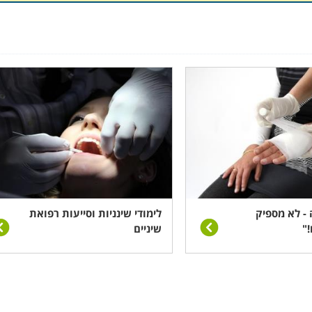
כן. עיסוי הוא טיפול אהוב כמעט על כל אחד, ומעלותיו הן רבות; הגברת גמ
, המרצת זרימת הדם והפחתת דלקות וכאבים. חוץ מזה אסור לשכ
תייע בתכונותיהם כדי להגביר את יעילותו. המים נעימים ומשחרר
 טיפול שאינו מכביד על המפרקים וחוט השדרה. טכניקה זו מסיי
רופתיה משמשת לטיפול במספר אוכלוסיות עיקריות: בעלי בעיות
סובלים מבעיות נוירולוגיות וילדים המטופלים בחינוך מיוחד.
- לא מספיק
לימודי שינניות וסייעות רפואת
!"
שיניים
 גוף ונפש כדי לחזק את כוחותיו המנטליים ומצב רוחו של החולה,
אשפוז, אלא גם לעודד אותו ולמצוא בו את תעצומות הנפש, שהן ל