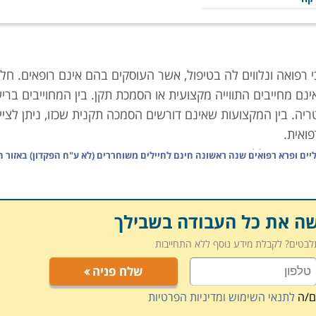
 רפואה ונלווים לה בטיפול, אשר העוסקים בהם אינם רופאים. חל
ם מחייבים התווייה מקצועית או הסמכת תקן. בין המחוייבים בריש
יה. בין המקצועות שאינם דורשים הסמכה תקנית שכזו, ניתן לציין
פואית.
ריאות ככלל הוא יציב במיוחד, ומציע משרות בארגונים פרטיים
יים ופרא רפואים שנה ראשונה חינם לחיילים משוחררים (לא ע"ח הפקדון) באזור ה
סות גבוהות מהשני. כל זאת ללא ההכשרה המורכבת והמאתגרת הטמ
ות.
טגוריות מקצועיות המאפשרות השתלבות באחד מתחומים אלה, שיב
שה את כל העבודה בשבילך
תלבטים? לקבלת מידע נוסף ללא התחייבות
שלח פניה
וגיה, טווינה, שיאצו ועוד מתודות השייכות לרפואה האלטרנטי
ם/ה
לתנאי השימוש ומדיניות הפרטיות
ה, שהיא נדבך חיוני לפתרון בעיות בתפקוד וכאב. בתחום העיסוי מ