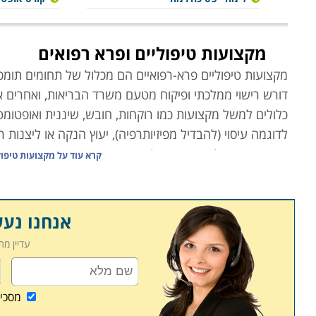
מקצועות טיפוליים ופרא רפואים
מקצועות טיפוליים פרא-רפואיים הם מכלול של תחומים תומכי
דורש רישוי ממלכתי ופיקוח מטעם משרד הבריאות, ואחרים אינ
כלולים למשל מקצועות כמו רוקחות, חובש, שיננית ואופטומטר
לדוגמה עיסוי (להבדיל מפיזיותרפיה), יעוץ הנקה או ליצנות ר
יתרונותיהם של מקצועות אלה הם ברורים; תחום הרפואה והב
קרא עוד על
מקצועות טיפול
וציבוריים המאופיינים ביציבות תעסוקתית מצד אחד, והכנ
בלימודים האקדמיים בתחום, כמו למשל רופא, פסיכולוג או אח
בין העמודים הבאים באתר קורסים תוכלו למצוא לא מעט ק
אנחנו נע
גם לכם עתיד תעסוקתי מרתק, מכובד, יציב ומכניס.
עדיין מ
עיסוי
תחום העיסוי מתפרס על קשת רחבה שבקצה אחד שלה רפלקסול
מסכי
וההומיאופתית, ובקצה השני עיסויים רפואיים כמו פיזיותרפי