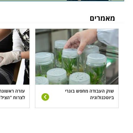
למעלה מ-150 שיטות, וקטגוריה זו כוללת רבות מתו
הרקמות והשרירים, שיפור טווח התנועה של השלד והמפרקים
מאמרים
שזה נורא נעים.
הידרותרפיה
טיפול ההידרותרפיה הוא בעצם עיסוי אשר מתבצע במים, ומס
ובעיקר מפחיתים כשני שלישים ממשקל הגוף, ובכך מאפשרים
בטיפול בפתולוגיות רבות כגון כאבי מפרקים ופרקינסון. היד
אורטופדיות, אנשים הלוקים בכאבי שלד ופרקים כרוניים, מי ש
ליצנות רפואית
שוק העבודה מחפש בוגרי
עזרה ראשונה 
ביוטכנולוגיה
לצרוח "הצילו
תפקיד הליצן הרפואי הוא מוראלי ביסודו, ועושה שימוש בקשר
בעיקר ילדים כמובן. בכך ניתן לא רק להקל עליו את קשיי ה
מרכיבים קריטיים למהלך הטיפול וההחלמה.