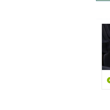
ישות
וח
ים,
עת
א פעם