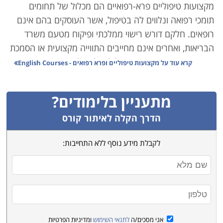
מקצועות טיפוליים פרא-רפואיים הם מכלול של תחומים
תומכי רפואה ונלווים לה בטיפול, אשר העוסקים בהם אינם
רופאים. חלקם דורש רישוי ממלכתי ופיקוח מטעם משרד
הבריאות, ואחרים אינם מחייבים התווייה מקצועית או הסמכת
תקן. בין המחוייבים ברישוי כלולים למשל מקצועות כמו
קרא עוד על
מקצועות טיפוליים ופרא רפואים - English Courses
רוקחות, חובש, שיננית ואופטומטריה. בין המקצועות שאינם
דורשים הסמכה תקנית שכזו, ניתן לציין לדוגמה עיסוי
מתעניין בלימודים?
(להבדיל מפיזיותרפיה), יעוץ הנקה או ליצנות רפואית.
יתרונותיהם של מקצועות אלה הם ברורים; תחום הרפואה
הדרך הקלה לאיתור קורס
והבריאות ככלל הוא יציב במיוחד, ומציע משרות בארגונים
לקבלת מידע נוסף ללא התחייבות:
פרטיים וציבוריים המאופיינים ביציבות תעסוקתית מצד אחד,
והכנסות גבוהות מהשני. כל זאת ללא ההכשרה המורכבת
והמאתגרת הטמונה בלימודים האקדמיים בתחום, כמו למשל
רופא, פסיכולוג או אחות.
בין העמודים הבאים באתר קורסים תוכלו למצוא לא מעט
קטגוריות מקצועיות המאפשרות השתלבות באחד מתחומים
אני מסכים/ה
לתנאי השימוש
ומדיניות הפרטיות