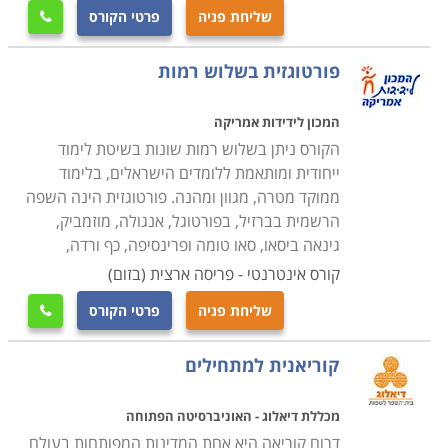
שליחת פניה
פרטי הקורס

פורטוגזית בשלוש רמות
המכון לידידות אמריקה
הקורס ניתן בשלוש רמות שונות בשיטת לימוד
ייחודית ומותאמת ללומדים הישראלים, בלימוד
ממוקד מטרה, מגוון ומהנה. פורטוגזית הינה השפה
הרשמית בברזיל, בפורטוגל, אנגולה, מוזמביק,
גינאה ביסאו, סאו טומה ופרינסיפה, כף ורדה,
קורס אינטרנטי - פריסה ארצית (בזום)
שליחת פניה
פרטי הקורס

קוריאנית למתחילים
מכללת דיאלוג - האוניברסיטה הפתוחה
דרום קוריאה היא אחת המדינות המפותחות בעולם