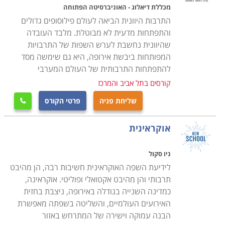
שביניהן
מכללת דיאלוג - האוניברסיטה הפתוחה
התרבות היוונית הביאה לעולם פילוסופים גדולים
מכללת דיאלוג - האוניברסיטה הפתוחה שנמצאת
והתפתחות מדעית לא מבוטלת. מלבד העובדה
בצומת הכפר הירוק, רמת השרון - סניף תל אביב
שהיוונית נחשבת לערש השפות של התרבויות
לינגולרן - לימודי שפות באינטרנט שנמצאת בת.ד.
המפותחות ביבשת אירופה, היא גם שימשה מסד
להתפתחות התרבותית של העולם המערבי
702 גבעתיים 5310602 - סניף קורס אינטרנטי
קורסים בתל אביב והמרכז
המכון לאסיה שנמצאת בתל אביב - סניף רמת גן
המכון לידידות אמריקה שנמצאת בתל-אביב, מיקוד
שליחת פניה
פרטי הקורס

61204 , ת.ד. 20489 - סניף תל אביב
אוקראינית
השתדלנו לאסוף עבורכם את מיטב תכניות הלימודים, ואנחנו
מקווים שהצלחנו בכך, אך אם בכל אופן לא מצאתם בדיוק
ניו סקול
את לימוד שפות בתל אביב והמרכז, אנו מזמינים אתכם
לידיעת השפה האוקראינית חשיבות רבה, הן מהיבט
להתקשר ליועצות הלימודים המיומנות שלנו, שינסו לאתר
תרבותי והן מהיבט אקטואלי ופוליטי. אוקראינה,
עבורכם עוד הזדמנויות אטרקטיביות שיתאימו לצרכיכם.
כמדינה השנייה בגודלה באירופה, ניצבת בחזית
האירועים העולמיים, והשליטה בשפתה מאפשרת
הבנה עמוקה וישירה של המתרחש באזור