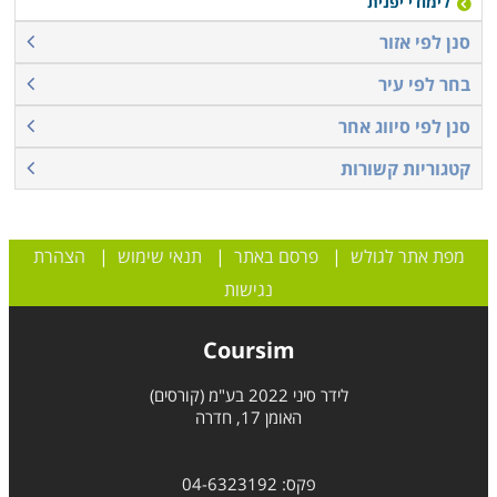
לימודי יפנית
סנן לפי אזור
בחר לפי עיר
סנן לפי סיווג אחר
קטגוריות קשורות
מפת אתר לגולש
|
פרסם באתר
|
תנאי שימוש
|
הצהרת
נגישות
Coursim
לידר סיני 2022 בע"מ (קורסים)
האומן 17, חדרה
פקס: 04-6323192