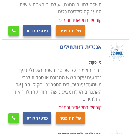
בבתי הספר הגדולים ללימוד אנגלית פועלות עשרות כיתות
השפה לחוויה מהנה, יעילה ומותאמת אישית,
לימוד במקביל. המדריכים והצוות המקצועי של בית הספר
המעניקה לילדיכם כלים
מנהלים את כל התקשורת עם התלמידים בשפה. המבחר
קורסים בתל אביב והמרכז
הגדול בענף מאפשר לכל אחד למצוא לעצמו קורס שעונה
שליחת פניה
פרטי הקורס

על הצרכים האישיים שלו. ברשימת הקורסים הפופולריים
ביותר אפשר למצוא
:
קורס מתחילים, קורס מתקדמים, קורסי
אנגלית למתחילים
לימוד למבוגרים
, קורס אנגלית עסקית וסדנת הכנה לראיון
עבודה באנגלית.
ניו סקול
רבים חולמים על שליטה בשפה האנגלית אך
נרתעים עקב חשש ממבוכה או ספקות לגבי
משמעת עצמית. בית הספר "ניו סקול" מבין את
האתגרים הללו ומציע גישה ייחודית המלווה את
התלמידים
קורסים בתל אביב והמרכז
שליחת פניה
פרטי הקורס
