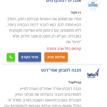
אנגלית למתקדמים
ניו סקול
אחרי שביססתם את היסודות וצברתם ניסיון, השלב
הבא מחכה לכם. בואו לעבור לרמה הגבוהה ביותר,
ללא מחסומים, עם ביטחון מלא ושליטה מקצועית
באנגלית. כאן לא רק משננים אוצר מילים, אלא
"חיים" את
קורסים בתל אביב והמרכז
שליחת פניה
פרטי הקורס

הכנה למבחן אמי"רנט
TopPrep
הכנה למבחן אמי"ר ואמיר"ם נועדה לסייע
לסטודנטים לעבור בהצלחה את מבחני המיון
לאנגלית באוניברסיטאות השונות בארץ. מסלול זה
כוללל שיטות עבודה יעילות ומוכחות להתמודדות עם