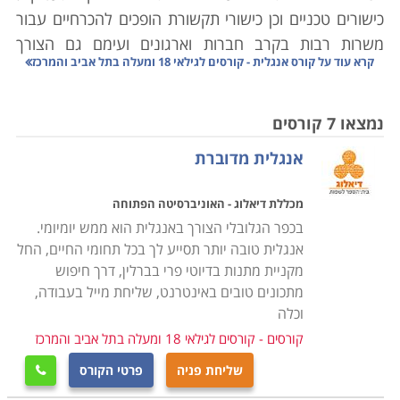
כישורים טכניים וכן כישורי תקשורת הופכים להכרחיים עבור
משרות רבות בקרב חברות וארגונים ועימם גם הצורך
קרא עוד על
קורס אנגלית - קורסים לגילאי 18 ומעלה בתל אביב והמרכז
בשליטה ומיומנות בשפה האנגלית. רוב המסחר העולמי
והתקשורת הן בפן העסקי והן בפן הכלכלי נעשה בלשון
האנגלית. חברות ברחבי העולם תרות אחר עובדים הבקיאים
נמצאו 7 קורסים
בשפה ואשר מסוגלים לתקשר בה באופן שוטף.
אנגלית מדוברת
דרך יעילה עבור אלו המעוניינים לחדד את כישוריהם בשפה
מכללת דיאלוג - האוניברסיטה הפתוחה
האנגלית הינה באמצעות קורס אנגלית.
כישורי שפה טובים
בכפר הגלובלי הצורך באנגלית הוא ממש יומיומי.
הם צורך בסיסי בעבור כל אדם שמבקש ללמוד לימודים
אנגלית טובה יותר תסייע לך בכל תחומי החיים, החל
אקדמיים, להשתלב במשרות בכירות בשוק העבודה ולצאת
מקניית מתנות בדיוטי פרי בברלין, דרך חיפוש
לטיולים ברחבי העולם. בהתאם לכך, מערכת החינוך
מתכונים טובים באינטרנט, שליחת מייל בעבודה,
בישראל שמה דגש רב על לימודי האנגלית. רמה גבוהה
וכלה
מאפשרת השתלבות בתפקידים בכירים, עבודה בחו"ל ופיתוח
קורסים - קורסים לגילאי 18 ומעלה בתל אביב והמרכז
קשרים עסקיים עם בעלי עסקים בכל רחבי העולם
.
שליחת פניה
פרטי הקורס
