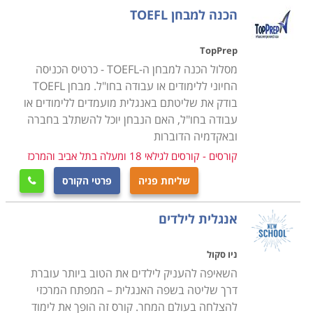
ישנן חברות הייטק וחברות שעוסקות במסחר שתולות את
הכנה למבחן TOEFL
הקבלה בעבודה בראיון עבודה בשפה או מבחן ידע. לחיזוק
כישורי הלשון ושיפור המיומנויות בכל שלב כדאי להירשם
TopPrep
לקורס. בתי ספר שמציעים לימודי אנגלית אפשר למצוא בכל
מסלול הכנה למבחן ה-TOEFL - כרטיס הכניסה
רחבי הארץ. רשתות הלימוד הגדולות מפעילות סניפים
החיוני ללימודים או עבודה בחו"ל. מבחן TOEFL
בודק את שליטתם באנגלית מועמדים ללימודים או
במרכזי הערים הגדולות בפריסה ארצית
.
עבודה בחו"ל, האם הנבחן יוכל להשתלב בחברה
אבחון רמה
ובאקדמיה הדוברות
הצעד הראשון לקראת הלימודים מתחיל בבחירת קורס
קורסים - קורסים לגילאי 18 ומעלה בתל אביב והמרכז
אנגלית מתאים. בבתי הספר הגדולים אפשר יהיה למצוא
שליחת פניה
פרטי הקורס
מבחר רמות לימוד, תחומים ושיטות לימוד. המבחן הראשוני

מאפשר לכל אחד להשתלב בקבוצה שמתאימה בדיוק לרמה
אנגלית לילדים
הנוכחית שלו. ההתאמה חיונית למניעת שעמום של
תלמידים מתקדמים בכיתות המתחילים או מצוקה של
ניו סקול
מתחילים בכיתת מתקדמים
.
השאיפה להעניק לילדים את הטוב ביותר עוברת
דרך שליטה בשפה האנגלית – המפתח המרכזי
סוגי קורסים
להצלחה בעולם המחר. קורס זה הופך את לימוד