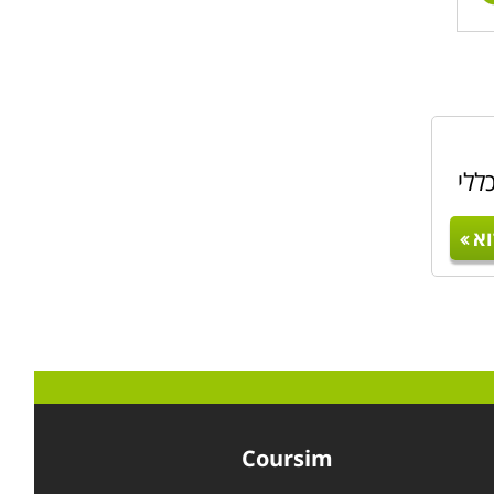
ללי
א
Coursim