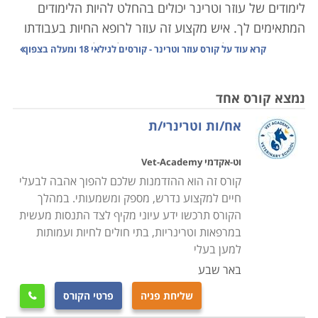
לימודים של עוזר וטרינר יכולים בהחלט להיות הלימודים
המתאימים לך. איש מקצוע זה עוזר לרופא החיות בעבודתו
השוטפת, בטיפולם ובבדיקתם, והוא חלק בלתי נפרד מחדר
קרא עוד על
קורס עוזר וטרינר - קורסים לגילאי 18 ומעלה בצפון
הניתוח לחיות ומהמערך הוטרנירי הכולל. תכנים נוספים
הנלמדים בקורס הם ניהול מרפאה, עזרים רפואיים, גזעים
נמצא קורס אחד
ומינים של חיות, עזרים רפואיים ועוד. קורס עוזר/ת רופא
אח/ות וטרינרי/ת
וטרינר ומנהל/ת פינות חי יסייע לך לקחת את האהבה שלך
לחיות ולטיפול בחיות ולהפוך את זה למקצוע מרתק ומעניין.
וט-אקדמי Vet-Academy
קראו בקטגורית קורס עוזר רופא וטרניר את מבחר הקורסים,
קורס זה הוא ההזדמנות שלכם להפוך אהבה לבעלי
בחרו את הקורס המתאים, מלאו את הפרטים ונציג הקורס
חיים למקצוע נדרש, מספק ומשמעותי. במהלך
יחזור אליכם בהקדם.
הקורס תרכשו ידע עיוני מקיף לצד התנסות מעשית
במרפאות וטרינריות, בתי חולים לחיות ועמותות
למען בעלי
באר שבע
שליחת פניה
פרטי הקורס
