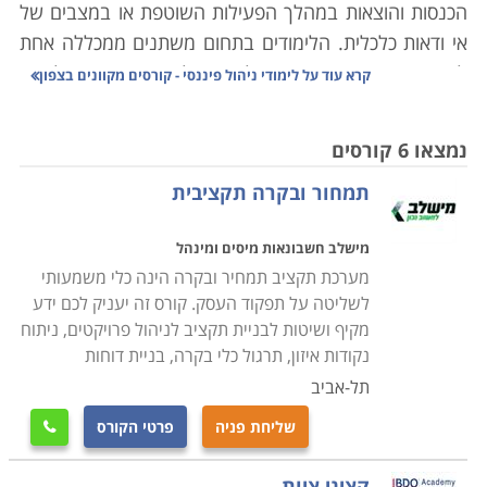
הכנסות והוצאות במהלך הפעילות השוטפת או במצבים של
אי ודאות כלכלית. הלימודים בתחום משתנים ממכללה אחת
לשניה, משום שאין מדובר בלימודים לתעודה תקנית כלשהי,
קרא עוד על
לימודי ניהול פיננסי - קורסים מקוונים בצפון
והם מוצעים ברמות עומק שונות עבור קהלי יעד אחרים. עם
זאת, בדרך כלל תכני הקורסים כוללים לימוד של מבואות
נמצאו 6 קורסים
לכלכלה, דיני עסקים וחברות, ניהול סיכונים פיננסיים, יסודות
תמחור ובקרה תקציבית
המימון, תכנים ספציפיים הנוגעים לשוק ההון בארץ, תכנון
עסקאות עתידיות, הכנת תכנית עסקית, שיטות למתן
מישלב חשבונאות מיסים ומינהל
תגמולים ותמריצים וניתוח דו"חות.
מערכת תקציב תמחיר ובקרה הינה כלי משמעותי
לימודי ניהול פיננסי הם הכרח עבור משקיעים פרטיים,
לשליטה על תפקוד העסק. קורס זה יעניק לכם ידע
מנהלי חברות, וכל מי שעוסק בתפקידים ניהוליים בתחום
מקיף ושיטות לבניית תקציב לניהול פרויקטים, ניתוח
הכלכלי, החל ממנהלי כספים, המשך במנהלי תמחיר ומנהלי
נקודות איזון, תרגול כלי בקרה, בניית דוחות
בקרה וכלה במנהלי תפעול ומנהלי לוגיסטיקה. הצורך בהם
תל-אביב
חיוני עוד יותר עבור אלו שהגיעו לעמדות ניהוליות שונות
שליחת פניה
פרטי הקורס

במהלך הקריירה התעסוקתית שלהם, אך לא הזדמן להם
ללמוד באופן מסודר כלכלה או מנהל עסקים.
קציני ציות