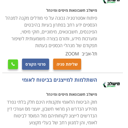
לשפר את השכלתם בתחום, או למקד התמחות פיננסית
מישלב חשבונאות מיסים ומינהל
מסויימת אשר חסרה להם. מטרה זו תקפה גם עבור מנהלי
פיתוח אסטרטגיה נכונה על פי מודלים מקנה למנהל
חברות ציבוריות, מנהלי כספים בארגונים, מנהלי תמחיר,
הכספים ידע רחב בפתרון בעיות בהיבטים
מנהלי בקרה, מנהלי תפעול, מנהלי מחלקות, מנהלי
הפיננסים, חשבונאים, מימוניים, חוקי מיסוי,
לוגיסטיקה, מנהלי שיווק ועוד.
ומערכות מידע, ותורם בצורה משמעותית לשיפור
תפקודם של מנהלי הכספים בעתות
תל-אביב
ZOOM
שליחת פניה
פרטי הקורס

השתלמות למייצגים בביטוח לאומי
מישלב חשבונאות מיסים ומינהל
חוק הביטוח הלאומי ותקנותיו הינם חלק בלתי נפרד
מהידע הנדרש הן מרואי חשבון, יועצי מס ועורכי דין
הנדרשים לייצוג לקוחותיהם מול המוסד לביטוח
לאומי, והן למגוון רחב של בעלי מקצוע