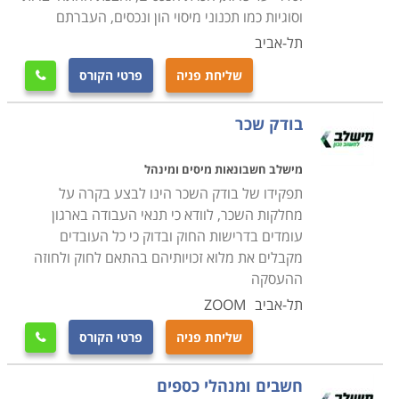
רקע תעסוקתי בתחום. חלק מההכשרות מציעות למעשה
וסוגיות כמו תכנוני מיסוי הון ונכסים, העברתם
השתלבות נקודתית בקורסים מסויימים השייכים למסגרת
תל-אביב
רחבה יותר של לימודי שוק ההון או ניהול. במילים אחרות; כל
שליחת פניה
פרטי הקורס

מי שמבקש לעצמו השכלה פיננסית רחבה יותר, יוכל למצוא
בקטגוריה זו מסגרת שתתאים לצרכיו ולרקע ההשכלתי
בודק שכר
שבידיו.
מישלב חשבונאות מיסים ומינהל
משך הלימודים
תפקידו של בודק השכר הינו לבצע בקרה על
היקף לימודי ניהול פיננסי משתנה גם הוא בין מוסד אחד
מחלקות השכר, לוודא כי תנאי העבודה בארגון
למשנהו. ישנם מסלולים בני עשרה מפגשים ומטה,
עומדים בדרישות החוק ובדוק כי כל העובדים
מקבלים את מלוא זכויותיהם בהתאם לחוק ולחוזה
ולעומתם קורסים רחבי היקף, אפילו בני שנת לימוד מלאה,
ההעסקה
הכל בהתאם לתכנית ההכשרה המבוקשת. בסיום הלימודים
תל-אביב
ZOOM
מעניקים חלק מהמוסדות תעודות הסמכה לעומת מוסדות
שבהם אין תעודת הסמכה ובהם הלימודים מוגדרים מראש
שליחת פניה
פרטי הקורס

כלימודי העשרה.
הלימודים מיועדים בדרך כלל לבעלי עסקים המעוניינים
חשבים ומנהלי כספים