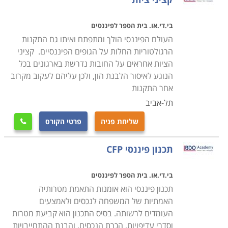
גם מי שמעוניין לרכוש השכלה בתחום לטובת ניהול ההון
הפרטי שלו ושל בני ביתו יכול לצאת נשכר מלימודים אלה,
בי.די.או. בית הספר לפיננסים
ולדעת טוב יותר כיצד לשמור על ערך הכסף שברשותו, או
העולם הפיננסי הולך ומתפתח ואיתו גם התקנות
טוב מכך – להגדיל את הונו. מי שיבחר ללמוד במסגרת
הרגולטוריות החלות על הגופים הפיננסיים. קציני
הקורסים המוצגים בעמודים הבאים ירחיב את הידע ויכולות
הציות אחראים על החובות נדרשת בארגונים בכל
הנוגע לאיסור הלבנת הון, ולכן עליהם לעקוב מקרוב
הניתוח שלו לרמות גבוהות, מה שיאפשר לו לנהל באופן
אחר התקנות
יעיל ונבון יותר את נכסיו הפיננסיים, או של כל ארגון שיפקיד
תל-אביב
בידיו את ממונו.
שליחת פניה
פרטי הקורס

תנאי הקבלה
מכיוון שמסלולי הלימוד נבדלים מאוד אחד ממשנהו, גם תנאי
תכנון פיננסי CFP
הקבלה אינם זהים. ישנם מוסדות לימוד שדורשים תעודת
בי.די.או. בית הספר לפיננסים
בגרות, וישנם בתי ספר בהם אין צורך בכל ידע מוקדם. ישנן
תכנון פיננסי הוא אומנות התאמת מטרותיה
מכללות אחרות בהן עורכים למועמדים ריאיון אישי טרם
האמתיות של המשפחה לנכסים ולאמצעים
הקבלה לקורס. ישנם מסלולי לימוד בהם נדרש תואר אקדמי
העומדים לרשותה. בסיס התכנון הוא קביעת מטרות
רלוונטי באחד ממקצועות הכלכלה או הביטוח, או לחילופין
וסדרי עדיפויות, הכרת הנכסים, והבנת ההתחייבויות