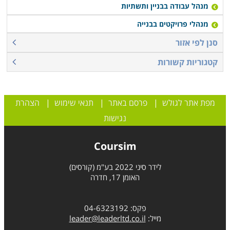
מנהל עבודה בבניין ותשתיות
מנהלי פרויקטים בבנייה
סנן לפי אזור
קטגוריות קשורות
מפת אתר לגולש
|
פרסם באתר
|
תנאי שימוש
|
הצהרת
נגישות
Coursim
לידר סיני 2022 בע"מ (קורסים)
האומן 17, חדרה
פקס: 04-6323192
מייל:
leader@leaderltd.co.il