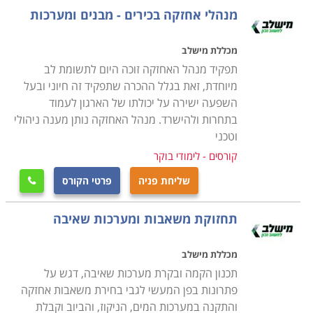
בתחום אחריותו של איש המקצוע בניסיון לאתר מפגעים
מנהלי אחזקה בכירים - מבנים ומערכות
הדורשים תיקון כמו למשל, מעליות שפג תוקף האחריות
עליהן ויש להזמין את חברת המעליות לתחזוקה שוטפת,
מכללת מישלב
מזגנים רעועים הנוטים ליפול ומהווים סיכון בטיחותי, עצים
תפקיד מנהל האחזקה זוכה היום לתשומת לב
בסביבת חצר המוסד שיש לטפל בהם על מנת למנוע סיכון
מיוחדת, זאת בגלל ההכרה שתפקיד זה חיוני ובעל
השפעה ישירה על יכולתו של הארגון לעמוד
בטיחותי וכדומה
.
בתחרות ולהישרד. מנהל האחזקה נותן מענה ניהולי
וטכני
למי מיועד הקורס
קורסים - לימודי בוקר
הקורס מיועד לכל אדם המבקש לעסוק בתחום מעניין מאוד
שליחת פניה
פרטי הקורס
המספק אתגר וסיפוק רב. עוד הוא מיועד לאנשים האוהבים

לעבוד עם הידיים, לתקן דברים ולהפעיל רמה גבוהה של
תחזוקת משאבות ומערכות שאיבה
יצירתיות. אחזקה היא מקצוע המגלם בתוכו מגוון תחומים
ומקצועות, תוך שימוש בשיטות עבודה מגוונות. לכן, קורס
מכללת מישלב
ניהול אחזקה מקנה ידע בסיסי במגוון תחומים כדוגמת
תכנון הקמה ובקרת מערכות שאיבה, דגש על
אינסטלציה, נגרות, מסגרות, מנעולנות, חשמל וכדומה.
פתרונות בפן המעשי לגבי בחירת משאבות אחזקה
במסגרת הקורס למעשה תלמדו כיצד להעניק אחזקה
והתקנה במערכות המים, הניקוז, והביוב וקבלת