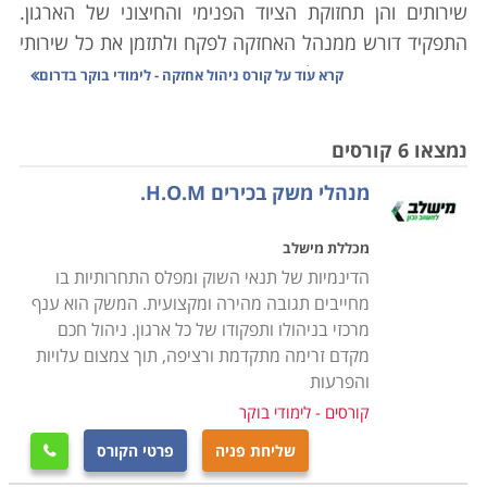
שירותים והן תחזוקת הציוד הפנימי והחיצוני של הארגון.
התפקיד דורש ממנהל האחזקה לפקח ולתזמן את כל שירותי
האחזקה הנדרשים, לוודא את איכות השירות ותקני המוצרים
קרא עוד על
קורס ניהול אחזקה - לימודי בוקר בדרום
בהם משתמשים אנשי השירות וכן לפתור בעיות ותקלות
שצצות. בשל היקף האחריות הרב המוטל על מנהל
נמצאו 6 קורסים
האחזקה עליו להיות מוכשר, מיומן ובעל הידע הנדרש על
מנהלי משק בכירים H.O.M.
מנת לעסוק בתפקיד ביעילות.
מכללת מישלב
קורס ניהול אחזקה מספק ידע רב בתחום ומאפשר לעסוק
הדינמיות של תנאי השוק ומפלס התחרותיות בו
כמנהל אחזקה הן בארגונים מסחריים והן בארגונים ציבוריים
מחייבים תגובה מהירה ומקצועית. המשק הוא ענף
ופרטיים. במסגרת הקורס נלמדים נושאים מגוונים כדוגמת
מרכזי בניהולו ותפקודו של כל ארגון. ניהול חכם
תיקונים טכניים של אלמנטים שונים במבנה, התקנת ריהוט
מקדם זרימה מתקדמת ורציפה, תוך צמצום עלויות
וציוד כדוגמת ארונות, מדפים, לוחות ומזגנים. כמו כן נלמדים
והפרעות
תחומים כדוגמת קשר עם ספקים ועם מנהלים
.
קורסים - לימודי בוקר
שליחת פניה
פרטי הקורס

עוד נרכשת היכולת לבצע סקירה של המוסד או המבנה