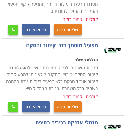
שוטפת בתחומים אלו וכן באילו אנשי מקצוע יש להסתייע
מערכות בעלות יעילות גבוהה, ומניעת ליקויי תפעול
במקרה הצורך
.
חשוב לזכור כי עולם האחזקה הוא מגוון מאוד
והתקנה בהתאם לתוכניות.
ודורש ידע נרחב בתחומים רבים. הקורס יקנה לכם את
קורסים - לימודי בוקר
היכולת לשמור על רמת תחזוקה גבוהה במוסד או ארגון וכן
שליחת פניה
פרטי הקורס

את הכישורים להתמודד מול האתגרים הטכניים של צוות
התחזוקה
.
מפעיל מוסמך דודי קיטור והסקה
מכללת מישלב
תקנות משרד הכלכלה מחייבות רישיון להפעלת דודי
קיטור והסקה. פירוש התקנה שלא ניתן להפעיל דוד
קיטור או דוד הסקה ללא מפעיל בעל תעודת הסמכה
רשמית בכל משמרת. מטרת המסלול היא
קורסים - לימודי בוקר
שליחת פניה
פרטי הקורס

מנהלי אחזקה בכירים בחיפה