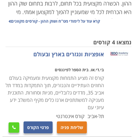
ההון. הכשרה מקצועית בכל תחום, לרבות בתחום שוק ההון
היא הכרחית לכל מי שמעוניין להפוך למקצוען אמתי. מי
שחושב להיכנס לתחום חייב אפוא למצוא מכללה או מוסד
קרא עוד על
לימודי מט"ח ושוק ההון - קורסים מקוונים
מכובד שבו הוא יוכל ללמוד מושגי יסוד בתחום ולהכירו על כל
היבטיו.
נמצאו 4 קורסים
אופציות ונגזרים בארץ ובעולם
איך לבחור?
כדי למצוא את מוסד הלימודים הטוב ביותר ללמוד בו לימודי
בי.די.או. בית הספר לפיננסים
שוק ההון יש לבדוק את תכנית הלימודים, לבחון את וותק
קורס זה מציע התמחות מקצועית ומעמיקה בעולם
המרצים, לבדוק מהם התכנים שמועברים בקורס ובכלל עם
החוזים העתידיים והנגזרים, תוך התמקדות במדד תל
אילו כלים עתיד בוגר הקורס לצאת לעולם המסובך והמורכב
אביב 35, מדדים גלובליים, מניות וסחורות. התוכנית
הזה שנקרא שוק ההון.
מעניקה למשתתפים ארגז כלים מקיף המשלב ידע
הכשרה עיונית ומעשית
עיוני עם
תל-אביב
קורס אינטרנטי
משום שמדובר על תחום שיכול בקלות לחרוץ גורלות של
שליחת פניה
פרטי הקורס

אנשים, הרי שנדרשת הכשרה מסודרת לכל מי שמעוניין