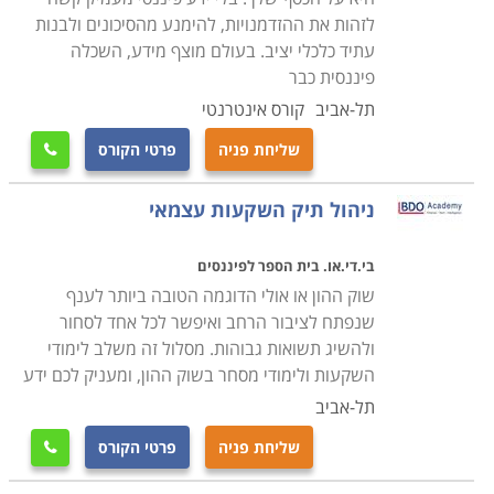
לזהות את ההזדמנויות, להימנע מהסיכונים ולבנות
מדובר בלימודים חשובים שכדאי לראות בהם את תחילת
עתיד כלכלי יציב. בעולם מוצף מידע, השכלה
דרכו של יועץ ההשקעות. העמקה ושקדנות הם ללא ספק
פיננסית כבר
כלי משמעותי בדרך להפוך להיות יועץ השקעות איכותי, ויחד
תל-אביב
קורס אינטרנטי
עם התנסות בשטח ורצון ללמוד מהטובים ביותר הם ללא
שליחת פניה
פרטי הקורס

ספק אבן דרך משמעותית עבור כל מי שמעוניין להשתלב
בתחום.
ניהול תיק השקעות עצמאי
לימודי שוק ההון נערכים בערים רבות ברחבי הארץ כמו
בי.די.או. בית הספר לפיננסים
ירושלים, תל אביב, ראשון לציון, חיפה ועוד ערים נוספות.
שוק ההון או אולי הדוגמה הטובה ביותר לענף
שנפתח לציבור הרחב ואיפשר לכל אחד לסחור
ולהשיג תשואות גבוהות. מסלול זה משלב לימודי
השקעות ולימודי מסחר בשוק ההון, ומעניק לכם ידע
תל-אביב
שליחת פניה
פרטי הקורס
