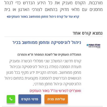
מורכבות. הקורס מעניק את כל הידע הנדרש כדי לנהל
מחסנים עם מלאי מדויק בהתאם לצורכי הארגון או בית
העסק, סחר יבוא ויצוא, מעקב אחר סחורות נכנסות ויוצאות
קרא עוד על
קורס ניהול מחסן ממוחשב באזור העמקים
ויצירת שיתופי פעולה בין הגורמים השונים במערכת
הלוגיסטית.
נמצא קורס אחד
ניהול לוגיסטיקה ומחסן ממוחשב בכיר
הלימודים בקורס ניהול מחסן הינם מקצועיים ביותר,
במסגרת הקורס יועברו שיעורים במגוון נושאים: מבנה
המכללה העסקית של לשכת המסחר ת"א והמרכז
הארגון, רכישה ומכירה של סחורות, כללי היבוא והיצוא,
קורס חדשני המשלב שני מסלולי הכשרה ומעניק
אחזקת מלאי, ניהול המערך האנושי במחסני החברה, מושגי
תעודת הסמכה כפולה בניהול לוגיסטיקה ובניהול
יסוד מקצועיים בתחום הלוגיסטיקה הארגונית, הכרת סוגי
מחסן ממוחשב. מטרתו הקניית ידע מקיף בכל מגוון
התוכנות השונות לניהול מלאי ועוד נושאים רבים בתחום זה.
הנושאים הנדרשים להסמכה מקצועית בתחום ניהול
הלוגיסטיקה וניהול מחסן מודרני,
הקורס אינו מצריך כל ידע מוקדם ועל כן מתאים הן לחיילים
וואוצ'רים לפורשי צה"ל באזור העמקים
משוחררים שעסקו באפסנאות בצבא, או לחסרי ניסיון הרוצים
שליחת פניה
פרטי הקורס

להשתלב במערך הלוגיסטי בחברה שכן, מדובר במקצוע