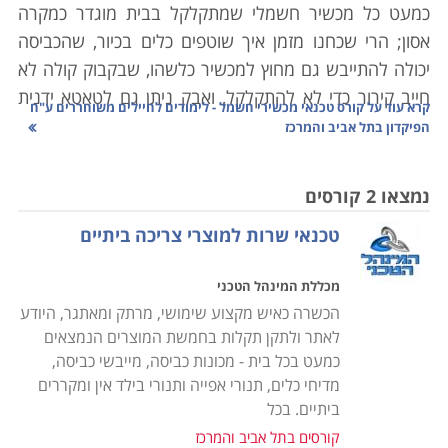
כמעט כל מכשיר חשמלי שמתקלקל בבית מוגדר כמקרה
אסון; הרי שכחנו מזמן איך שוטפים כלים בכיור, שהכביסה
יכולה להתייבש גם מחוץ למכשיר כלשהו, שבקבוק קולה לא
חייב קירור כדי לא להתקלקל, ואבק ניתן גם לטאטא ידנית
קרא עוד על
קורס טכנאי מכשירי חשמל - לימודים לחיילים משוחררים ע"ח
מהבית.
הפיקדון בתל אביב והמרכז
היו ימים בהם כל אביזר שכולל בקצהו חוט ותקע הוגדר
כ"נכס" שמצופה ממנו לשמש שנים את בעליו. כל אימת
נמצאו 2 קורסים
שצץ משבר, חשנו למעבדה לתקן ממייבש שיער ועד
טכנאי שרות למוצרי צריכה ביתיים
טלויזיה. היום, אם התגלתה בעיה במכשיר שפג תוקף
האחריות עבורו, נשאלת מיד השאלה "לתקן או לשדרג?".
מכללת המינהל הטכני
תהליכים משונים עוברים על מכשירי החשמל הביתיים שלנו;
הכשרה כאיש מקצוע שימושי, מרתק ומאתגר, היודע
מצד אחד הם הופכים עם הזמן לזולים יותר, אך עם זאת הם
לאתר ולתקן תקלות בחמשת המוצרים הנמצאים
גם נהיים משוכללים יותר, ולכן קשים יותר לתיקון. לימודי
כמעט בכל בית - מכונות כביסה, מייבשי כביסה,
קורס טכנאי מכשירי חשמל מעניקים את כל הידע הנדרש
מדיחי כלים, תנורי אפייה ותנורי בילד אין ומקררים
לפתור את הדילמה באמצעות האפשרות הראשונה, אשר
ביתיים. בכל
פעמים רבות היא החכמה והחסכונית מבין השתיים.
קורסים בתל אביב והמרכז