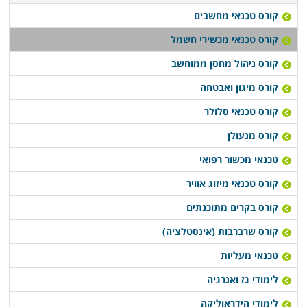
לוודא את העומק והרצינות של ההכשרה. יתרון נוסף
קורס טכנאי מחשבים
שמציעים אחדים מהם מתבטא בסיוע במציאת עבודה
קורס טכנאי מכשירי חשמל
בתחום עם סיום הלימודים, או רכישת יסודות עסקיים
קורס ניהול מחסן ממוחשב
ושיווקיים שיעזרו לבוגרים לנהל עסק עצמאי זעיר.
קורס מיגון ואבטחה
קורס טכנאי מכשירי חשמל מתקיים במספר מקומות לימוד
קורס טכנאי סלולר
ברחבי הארץ: חיפה, תל אביב, רמת גן, נתניה, פתח תקווה,
קורס מנעולן
כפר סבא ובעוד מספר מקומות אחרים, כך שכמעט כל מי
טכנאי מכשור רפואי
שרוצה ללמוד קורס מבוקש זה יוכל לעשות זאת בנוחות
בקרבת אזור מגוריו.
קורס טכנאי מיזוג אוויר
קורס בקרים מתוכנתים
קורס שרברבות (אינסטלציה)
טכנאי מעליות
לימודי גז ואנרגיה
לימודי הידראוליקה