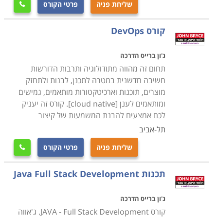
שליחת פניה
פרטי הקורס

קורס DevOps
ג'ון ברייס הדרכה
תחום זה מהווה מתודולוגיה ותרבות הדורשות
חשיבה חדשנית במטרה לתכנן, לבנות ולתחזק
מוצרים, תוכנות וארכיטקטורות מותאמים, גמישים
ומותאמים לענן [cloud native]. קורס זה יעניק
לכם אמצעים להבנת המשמעות של קיצור
תל-אביב
שליחת פניה
פרטי הקורס

תכנות Java Full Stack Development
ג'ון ברייס הדרכה
קורס JAVA - Full Stack Development. ג'אווה