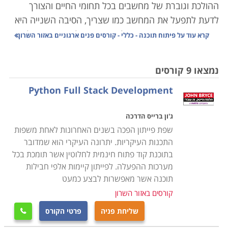
ההולכת וגוברת של מחשבים בכל תחומי החיים והצורך
לדעת לתפעל את המחשב כמו שצריך, הסיבה השנייה היא
העובדה שיש ביקוש עצום למפתחים בכל תעשייה, בכל
קרא עוד על
פיתוח תוכנה - כללי - קורסים פנים ארגוניים באזור השרון
ארגון ובכל מפעל שהוא.
נמצאו 9 קורסים
בין האפשרויות ניתן למצוא לימודי JAVA, LINUX, PHP,
Python Full Stack Development
SQL, .NET , SAP, SPSS, פיתוח תוכנה לסלולארי בכלל
ולאייפון בפרט, MCPD – הסמכה של מייקרוסופט ועוד.
ג'ון ברייס הדרכה
הקורסים מוצעים ברמות שונות, למתחילים ומתקדמים,
שפת פייתון הפכה בשנים האחרונות לאחת משפות
בשפות רשת שונות, ובהסמכות שונות.
התכנות העיקריות. יתרונה העיקרי הוא שמדובר
בתוכנת קוד פתוח חינמית לחלוטין אשר תומכת בכל
בין הקורסים המוצעים
מערכות ההפעלה. לפייתון קיימות אלפי חבילות
קורס פיתוח תוכנה לסלולר -
עוסק בלימוד מעמיק של
תוכנה אשר מאפשרות לבצע כמעט
תוכנות שמתאימות לסלולר, שילוב טכנולוגיות לבניית טפסים
קורסים באזור השרון
והגדלת יישומי המחשב והסלולר, פיתוח יישומי web,
שליחת פניה
פרטי הקורס

גרפיקה ממוחשבת בסיסית, תחזוקת אתרים ועוד.