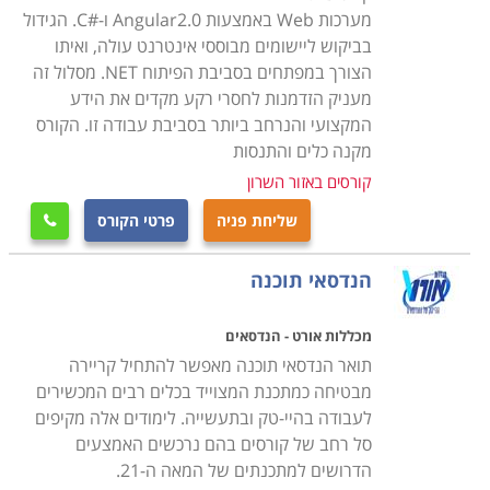
מערכות Web באמצעות Angular2.0 ו-#C. הגידול
מחפשים עוד מידע?
בביקוש ליישומים מבוססי אינטרנט עולה, ואיתו
קראו בקטגורית פיתוח תוכנה את פירוט הקורסים, בחרו את
הצורך במפתחים בסביבת הפיתוח NET. מסלול זה
מעניק הזדמנות לחסרי רקע מקדים את הידע
הקורס המתאים, מלאו את הפרטים ונציג הקורס יצור אתכם
המקצועי והנרחב ביותר בסביבת עבודה זו. הקורס
קשר במהרה.
מקנה כלים והתנסות
קורסים באזור השרון
שליחת פניה
פרטי הקורס

הנדסאי תוכנה
מכללות אורט - הנדסאים
תואר הנדסאי תוכנה מאפשר להתחיל קריירה
מבטיחה כמתכנת המצוייד בכלים רבים המכשירים
לעבודה בהיי-טק ובתעשייה. לימודים אלה מקיפים
סל רחב של קורסים בהם נרכשים האמצעים
הדרושים למתכנתים של המאה ה-21.