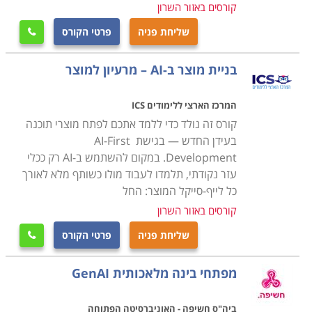
קורסים באזור השרון
שליחת פניה
פרטי הקורס

בניית מוצר ב-AI – מרעיון למוצר
המרכז הארצי ללימודים ICS
קורס זה נולד כדי ללמד אתכם לפתח מוצרי תוכנה
בעידן החדש — בגישת AI-First
Development. במקום להשתמש ב-AI רק ככלי
עזר נקודתי, תלמדו לעבוד מולו כשותף מלא לאורך
כל לייף-סייקל המוצר: החל
קורסים באזור השרון
שליחת פניה
פרטי הקורס

מפתחי בינה מלאכותית GenAI
ביה"ס חשיפה - האוניברסיטה הפתוחה