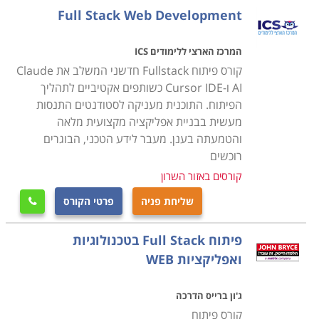
Full Stack Web Development
קורס מפתחי תוכנה -
הקורס הבסיסי ביותר הכולל שיעורים
רבים ביניהם: ארגון המחשב, שפת C, תכנות מונחה עצמים,
המרכז הארצי ללימודים ICS
מערכות נתונים, מבני נתונים ואלוגריתמים, מערכות הפעלה
קורס פיתוח Fullstack חדשני המשלב את Claude
ועוד.
AI ו-Cursor IDE כשותפים אקטיביים לתהליך
הפיתוח. התוכנית מעניקה לסטודנטים התנסות
מעשית בבניית אפליקציה מקצועית מלאה
קורס בדיקות תוכנה QA -
זה אינו קורס תכנות אך הוא
והטמעתה בענן. מעבר לידע הטכני, הבוגרים
כולל שיעורי תכנות במטרה להכשיר בודקים יצירתיים
רוכשים
ומוכשרים. במסגרת הלימודים נכללים נושאים רבים, ביניהם:
קורסים באזור השרון
יסודות התכנות, מתודולוגיה של בדיקות, הגדרת פרויקט
שליחת פניה
פרטי הקורס

בדיקות, יסודות ניהול הבדיקות, מערכות הפעלה ועוד.
פיתוח Full Stack בטכנולוגיות
זמן הלימודים, תשלום ותעודות
ואפליקציות WEB
הלימודים אורכים פרקי זמן משתנים בין קורס לקורס בהתאם
למסלול הלימודים ולהסכמה המתקבלת בסיומם. באותו אופן
ג'ון ברייס הדרכה
גם התשלום עבור הקורסים ותעודת ההסמכה.
קורס פיתוח