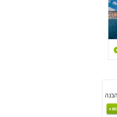
הבנה
א