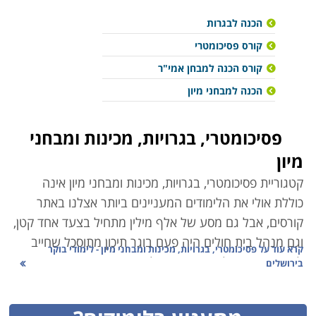
הכנה לבגרות
קורס פסיכומטרי
קורס הכנה למבחן אמי"ר
הכנה למבחני מיון
פסיכומטרי, בגרויות, מכינות ומבחני
מיון
קטגוריית פסיכומטרי, בגרויות, מכינות ומבחני מיון אינה
כוללת אולי את הלימודים המעניינים ביותר אצלנו באתר
קורסים, אבל
גם מסע של אלף מילין מתחיל בצעד אחד קטן,
וגם מנהל בית חולים היה פעם בוגר תיכון מתוסכל שחייב
קרא עוד על
פסיכומטרי, בגרויות, מכינות ומבחני מיון - לימודי בוקר
לשפר בגרויות ולהשיג ציון מעולה בפסיכומטרי, כזה שיאפשר
בירושלים
לו להשתלב בפקולטה המבוקשת על ידו. למרות פתיחתן של
מכללות פרטיות רבות בארץ, נותרו תחומי לימוד מסויימים