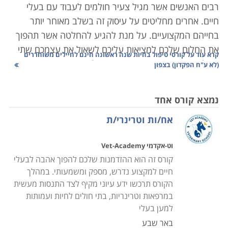
רבים האנשים אשר מגיל צעיר חולמים לעבוד עם בעלי
חיים. אחרים מחליטים על עיסוק זה בשלב מאוחר יותר
בחייהם המקצועיים. על מנת להגיע להחלטה אשר תהפוך
את החלום שלכם למציאות עליכם לשאול את עצמכם שתי
קרא עוד על
קורסי טיפול בחיות שנה ראשונה חינם לחיילים משוחררים
שאלות עיקריות. הראשונה היא באילו מהתחומים הקשורים
(לא ע"ח הפקדון) בצפון
לבעלי חיים אני רוצה לעסוק. השנייה כיצד ניתן להיכנס
לתחום המבוקש.
נמצא קורס אחד
אח/ות וטרינרי/ת
קורסי טיפול בבעלי חיים פותחים שער לתחום מספק
ומתגמל ברמה האישית שכן אתם עובדים עם יצורים אשר
וט-אקדמי Vet-Academy
יכולתם להעניק אהבה אינה מוגבלת. לצורך עיסוק בתחום
קורס זה הוא ההזדמנות שלכם להפוך אהבה לבעלי
עליכם ליהנות מעבודה כחלק מצוות אך גם להיות בעלי
חיים למקצוע נדרש, מספק ומשמעותי. במהלך
אחריות ויכולת לעבוד לבד ללא פיקוח. נוסף לכך, עליכם
הקורס תרכשו ידע עיוני מקיף לצד התנסות מעשית
להיות בעלי סבלנות ויכולת ליצור קשר מסוים עם בעלי חיים
במרפאות וטרינריות, בתי חולים לחיות ועמותות
וכן בעלי יכולת תקשורת בינאישית, שכן עבודה עם בעלי
למען בעלי
חיים מצריכה קשר עם אנשים. כמו למשל, מציאת בית חדש
באר שבע