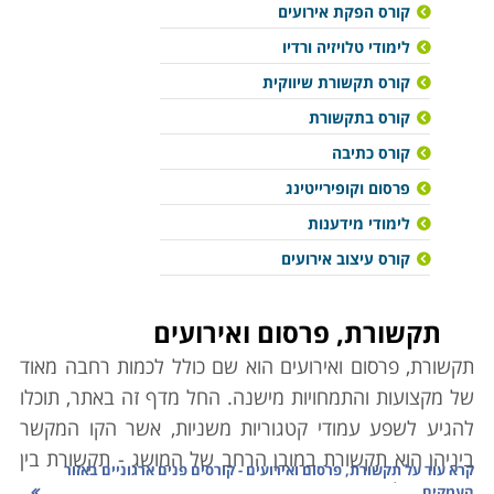
קורס הפקת אירועים
לימודי טלויזיה ורדיו
קורס תקשורת שיווקית
קורס בתקשורת
קורס כתיבה
פרסום וקופירייטינג
לימודי מידענות
קורס עיצוב אירועים
תקשורת, פרסום ואירועים
תקשורת, פרסום ואירועים הוא שם כולל לכמות רחבה מאוד
של מקצועות והתמחויות מישנה. החל מדף זה באתר, תוכלו
להגיע לשפע עמודי קטגוריות משניות, אשר הקו המקשר
ביניהן הוא תקשורת במובן הרחב של המושג - תקשורת בין
קרא עוד על
תקשורת, פרסום ואירועים - קורסים פנים ארגוניים באזור
אנשים. לכאורה אין הרבה מן המשותף בין תחקירנות
העמקים