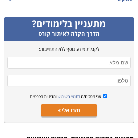
להפקת אירועים למשל, אבל למעשה שתי המיומנויות לא
רחוקות זו מזו; תחקירן אוסף מידע ייעודי ומלקט מקורות כדי
מתעניין בלימודים?
לממש מטרה תקשורתית המיועדת לקהל הרחב, ונדרש
לסייע בידי מי שמגיש אותה לציבור בסופו של דבר. מפיק
הדרך הקלה לאיתור קורס
הארועים גם הוא מלקט כישורים ומיומנויות לקיים ערב
לקבלת מידע נוסף ללא התחייבות:
השקה למשל, אירוע שבמרכזו אינטראקציה בין הלקוח
לקהל רב, על מנת לקדם חשיפה והזדמנויות עסקיות. בשני
המקרים מדובר בהתנהלות שמטרתה יצירת מעורבות
ומודעות מצד הקהל, עבור מטרה ייעודית ובאמצעות
אינפורמציה שמשרתת אותה.
אני מסכים/ה
לתנאי השימוש
ומדיניות הפרטיות
חזרו אלי
לאורך העמודים הבאים באתר תוכלו למצוא מספר קטגוריות
משנה בהן התמחויות על פי המפתח הבא:
קורס הפקת אירועים