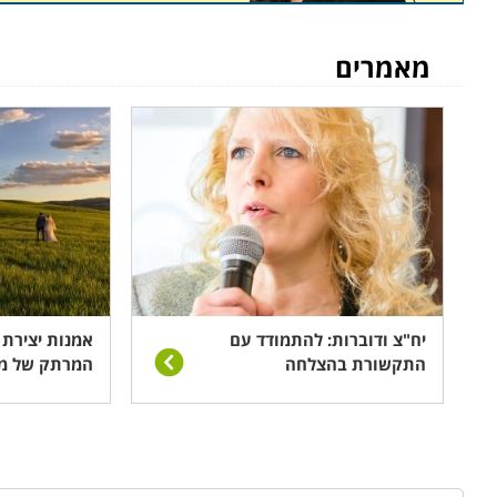
המשתתפים בו כחוויה חד פעמית ובלתי נשכחת. העלויות הג
ארועים, להתפנות בעצמם מההתעסקות המתישה, ופשוט לה
מאמרים
קורס בתקשורת
קטגוריה זו כוללת מגוון רחב של כישורי תקשורת, בין אם ב
הרחב יותר של המושג; תקשורת בין-אישית ובלתי מילולית, 
מקצועיים ואישיים.
לימודי פרסום
אין צורך להכביר במלים לגבי חשיבות מלאכת הפרסום; הדר
קופירייטינג וארט הם רק חלק קטן מהנושאים הנלמדים בקור
יח"צ ודוברות: להתמודד עם
אמנות יצירת 
התקשורת בהצלחה
המרתק של מע
ורעיון קטן ויצירתי עשוי להפוך בקלות לקמפיין מצליח ורווחי,
עיצוב אירועים
חלק משמעותי מתכנון כל אירוע הוא היסוד העיצובי; גם א
באווירה אישית וייחודית. קל וחומר כאשר מדובר באירוע מס