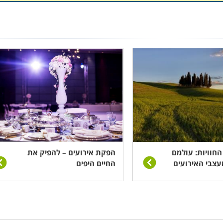
בוהות ומורכבות ההפקה גורמות לרבים להעזר לשם כך בשירותי 
נות מהארוע.
מדיה כמו עיתונות, קריינות או תקשורת ספורט, ובין אם תקשורת
תקשורת אינטראקטיבית, וכן שימוש יעיל בכלי המדיה המגוונים ל
ך בה אנו בוחרים לרכוש מוצר מסוים, הפסיכולוגיה מאחורי הה
סים לפרסום, אשר יגלו לכם את סודות העולם המקצועי שבו אין ר
החוויות: עולמם
הפקת אירועים – להפיק את
צבי האירועים
 ולמקצוע לכל החיים.
החיים היפים
ולם האירועים המתוכנן והמושקע ביותר הוא רק בסיס להלבשתו המ
חרי וממותג. רבים אשר אינם מעוניינים לטפל בעניין מורכב זה 