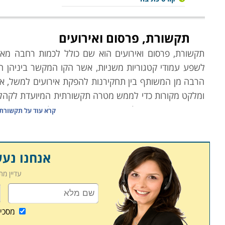
תקשורת, פרסום ואירועים
תקשורת, פרסום ואירועים הוא שם כולל לכמות רחבה מאו
לשפע עמודי קטגוריות משניות, אשר הקו המקשר ביניהן ה
הרבה מן המשותף בין תחקירנות להפקת אירועים למשל, אבל 
ומלקט מקורות כדי לממש מטרה תקשורתית המיועדת לקהל הר
הארועים גם הוא מלקט כישורים ומיומנויות לקיים ערב ה
קרא עוד על
תקשורת, 
לקדם חשיפה והזדמנויות עסקיות. בשני המקרים מדובר 
ייעודית ובאמצעות אינפורמציה שמשרתת אותה.
אנחנו נע
עדיין מ
לאורך העמודים הבאים באתר תוכלו למצוא מספר קטגוריות
קורס הפקת אירועים
מסכי
תעשיית האירועים בארץ, ובמיוחד בכל הנוגע לחתונות