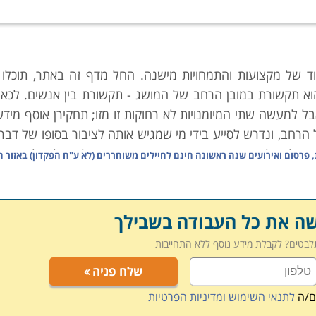
ד של מקצועות והתמחויות מישנה. החל מדף זה באתר, תוכלו 
וא תקשורת במובן הרחב של המושג - תקשורת בין אנשים. לכאור
למעשה שתי המיומנויות לא רחוקות זו מזו; תחקירן אוסף מידע י
חב, ונדרש לסייע בידי מי שמגיש אותה לציבור בסופו של דבר.
שקה למשל, אירוע שבמרכזו אינטראקציה בין הלקוח לקהל רב, ע
פרסום ואירועים שנה ראשונה חינם לחיילים משוחררים (לא ע"ח הפקדון) באזור ה
בהתנהלות שמטרתה יצירת מעורבות ומודעות מצד הקהל, עבור
שה את כל העבודה בשבילך
תלבטים? לקבלת מידע נוסף ללא התחייבות
 משנה בהן התמחויות על פי המפתח הבא:
שלח פניה
ם/ה
לתנאי השימוש ומדיניות הפרטיות
, שוקקת ומשגשגת. כל אירוע מבקש להרשים, לחדש ולהיזכ