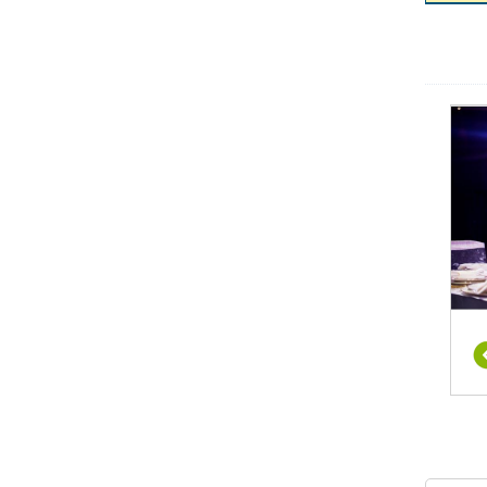
מפיקי
 במובן
צרכים
עדפה,
גע דל
חודשת
בעצמם,