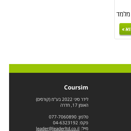
 מלמד
א
Coursim
לידר סיני 2022 בע"מ (קורסים)
האומן 17, חדרה
טלפון: 077-7060890
פקס: 04-6323192
מייל:
leader@leaderltd.co.il