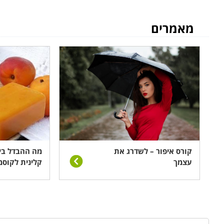
מאמרים
כמו כן, אלו הבוחרים להתמקצע צריכים להיות בעלי ידע רח
לכך, חשוב מאוד כי יראו ייצוגיים ומטופחים בעת העבו
לקוחותיה ולכן עליה להיראות ללא דופי בעת העבודה.
המסלול אותו נדרשים לעבור על מנת לרכוש הכשרה בתחום ה
קיים מספר רב של התמחויות וקורסים כגון, קורס בניית צ
רפואית;
קורס איפור
או
איפור קבוע
; קורס
עיצוב שיער
ועוד, לכ
יחד עם זאת, חשוב מאוד לא להתפשר על איכות ההשכלה ול
קורס איפור – לשדרג את
מה ההבדל בי
עצמך
קלינית לקוס
את זה אשר יספק את ההכשרה המקצועית והמקיפה ביותר בתח
סלוני כלות, או כעצמאיים. ניתן לעבוד כקוסמטיקאית כמשר
לזמינות הלקוחות.