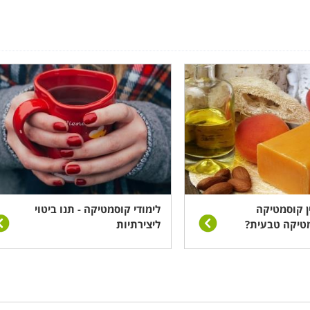
ב בתחום היופי והקוסמטיקה וכן, בעלי הכישורים המתאימים לכך.
דה, שכן התדמית האישית הינה חשובה מאוד עבור קוסמטיקאית
קוסמטיקה, טיפוח ויופי דורשת עבודה, מסירות ועניין אמיתי ב
יפורניים; קורס
עיצוב גבות
; קורס
פדיקור מניקור
; קורס קוס
ן יש לבחור את הקורס וההתמחות הקוסמים לכן ביותר.
כן חשוב לערוך סקירה ובדיקה מקיפה בקרב מוסדות הלימודים ו
ן קוסמטיקה
לימודי קוסמטיקה - תנו ביטוי
מטיקה טבעית?
ליצירתיות
ום אותו בחרתן ללמוד. בוגרי הלימודים משתלבים במכונים, מס
ה חלקית וכן, בשעות וימים משתנים כגון, בערבים ובסופי שבוע-