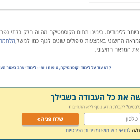
 ביותר ללימודים. בימינו תחום הקוסמטיקה מהווה חלק בלתי נפר
מראה החיצוני באמצעות טיפולים שונים לגוף כמו למשל,
הלחמת 
 את המראה החיצוני.
ת בפתיחת מכוני יופי חדשים ובפיתוח תהליכים וטיפולי יופי ש
קרא עוד על
לימודי קוסמטיקה, טיפוח ויופי - לימודי ערב באזור ה
ל הלקוחות ההולך וגדל. לכן, ישנה קריאה לעובדים מוכשרים 
שה את כל העבודה בשבילך
וד.
לימודי קוסמטיקה
, טיפוח ויופי מתאימים למי שמעוניין לרכוש
תלבטים? לקבלת מידע נוסף ללא התחייבות
תחום שזקוקים להשתלמויות ורענונים שונים. קריירה זו משלבת 
שלח פניה
חות ועבודה טיפולית. הווה אומר כי על אלו הבוחרות במסלול זה
וק טוב. זאת, יחד עם תכונות הנדרשות לעוסקים במקצוע טיפולי 
ם/ה
לתנאי השימוש ומדיניות הפרטיות