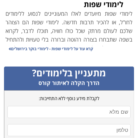
לימודי שפות
לימודי שפות מיועדים לאלו ה
מעוניינים לנסוע ללימודים
לחו"ל, או להכיר תרבות חדשה. לימודי שפות הם הצוהר
שלכם לעולם מרתק שכל כולו חוויה, תוכלו לדבר, לקרוא
בשפה שתבחרו בצורה רהוטה וברורה בלי טעויות ולהתחיל
את המסע שלכם לארץ חדשה, תרבותה העשירה תוך לימוד
קרא עוד על
לימודי שפות - לימודי בוקר בירושלים
שכל כולו חוויה.
מתעניין בלימודים?
רכישת שפה חדשה לקוחת זמן ומצריכה מסירות אך יש
סיבות רבות בגינן השקעה זו הופכת לכדאית. חלק מסיבות
הדרך הקלה לאיתור קורס
אלו הן פרקטיות חלקן נוסעות מתוך שאיפה לרכוש יכולת
לקבלת מידע נוסף ללא התחייבות:
תקשורת בלשון חדשה ומרתקת שאינה נפוצה וחלקן
אינטלקטואליות או סנטימנטליות. יהיו אשר יהיו הסיבות בגינן
בחרתם לרכוש שפה חדשה חשוב מאוד שיהיה לכם את
המוטיבציה לרכוש שפה חדשה על מנת שתוכלו להתמיד
בלימודים.