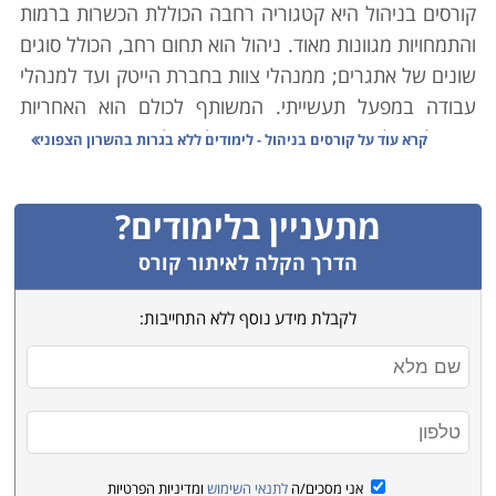
קורסים בניהול היא קטגוריה רחבה הכוללת הכשרות ברמות
והתמחויות מגוונות מאוד. ניהול הוא תחום רחב, הכולל סוגים
שונים של אתגרים; ממנהלי צוות בחברת הייטק ועד למנהלי
עבודה במפעל תעשייתי. המשותף לכולם הוא האחריות
המוטלת על כתפיהם - שאותו תהליך עליו הם אחראים יצא
קרא עוד על
קורסים בניהול - לימודים ללא בגרות בהשרון הצפוני
לפועל במינימום טעויות וזמן, ובאיכות מקסימלית.
מתעניין בלימודים?
כיום ברור כבר כי מנהל איננו רק מי שבקי ביסודות
המקצועיים הנדרשים בענף בו הוא עוסק. כמובן שדבר זה
הדרך הקלה לאיתור קורס
נדרש ממנו (כמו גם בקיאות ביסודות כלכליים ופיננסיים
לקבלת מידע נוסף ללא התחייבות:
שונים), אך גם איש מקצוע מומחה לא בהכרח יהיה מנהל
מוצלח. מאיש מקצוע זה נדרש לדעת כיצד להוביל את
הארגון בו הוא פועל, איך לרתום את כל הגורמים המשמשים
בו לחיזוק הפעילות, להירתמות למטרה, ולרצות להשקיע את
כל יכולותיהם, כשרונם ומרצם כדי לסייע בשאיפה זו. כמו כן,
ישנם יסודות ניהוליים שונים אשר נדרשים בענפים ספציפיים
אני מסכים/ה
לתנאי השימוש
ומדיניות הפרטיות