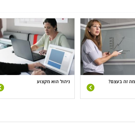
 לבנות לעצמו קריירה ניהולית ועסקית. במסגרת קטגוריה זו תמצ
ודיות, כמו למשל התמקצעות פרטנית בניהול מערכות בריאות, ב
אקדמיים. הקורסים המוצגים בה עוסקים באותן מיומנויות פחות או
צר יותר, והשאיפה היא להקנות את היסודות היישומיים על חשבו
ותר.
 מה זה בעצם?
ניהול הוא מקצוע
תמקצעות ומיקוד מקצועי חדש. בקטגוריה זו מרוכזים שפע של מ
 המיומנויות המוצעות ואותן ניתן לחזק או לרכוש, ניתן לציין ט
כשל והצלחה ומדיניות תגמול. כמו כן ניתן למצוא בקטגוריה ז
, ניהול שלטון מקומי וישובים כפריים.