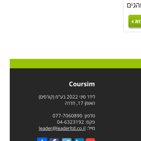
הגים
צרכיהם
כן על
א
יזום,
ת בכל
מספרם
Coursim
לידר סיני 2022 בע"מ (קורסים)
ר אלו
האומן 17, חדרה
מטרות
טלפון: 077-7060890
וסים.
פקס: 04-6323192
מייל:
leader@leaderltd.co.il
Share