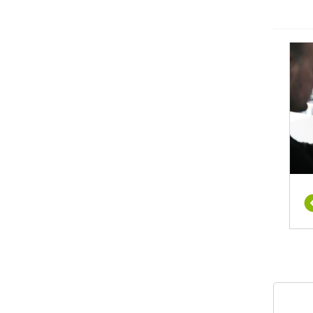
או גם
עסקים
 יותר,
ן אלו
סלולי
כניקות
ו שלל