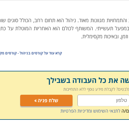
התמחויות מגוונות מאוד. ניהול הוא תחום רחב, הכולל סוגים שו
במפעל תעשייתי. המשותף לכולם הוא האחריות המוטלת על כתפ
זמן, ובאיכות מקסימלית.
עיים הנדרשים בענף בו הוא עוסק. כמובן שדבר זה נדרש ממנו (כ
קרא עוד על
קורסים בניהול - קורסים מקו
מקצוע מומחה לא בהכרח יהיה מנהל מוצלח. מאיש מקצוע זה נדרש
ל הגורמים המשמשים בו לחיזוק הפעילות, להירתמות למטרה, ו
יפה זו. כמו כן, ישנם יסודות ניהוליים שונים אשר נדרשים ב
שה את כל העבודה בשבילך
 נרכשות בלימודי מנהל עסקים למשל, ומצריכים התמחות נק
תלבטים? לקבלת מידע נוסף ללא התחייבות
שלח פניה
 יעיל, אילו כלים נדרשים כדי לנהל את אלו הפועלים בארגון מתח
ל הכלים האלה תוכלו לרכוש בלימודי קורסים בניהול על נגזר
ם/ה
לתנאי השימוש ומדיניות הפרטיות
מצוא לא מעט קטגוריות משנה שיסייעו לכם למצוא את מבוקשכם: