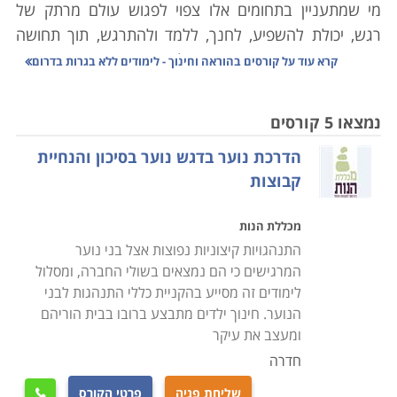
מי שמתעניין בתחומים אלו צפוי לפגוש עולם מרתק של
רגש, יכולת להשפיע, לחנך, ללמד ולהתרגש, תוך תחושה
שהוא עושה משהו גם בשביל עצמו וגם מעניק ונותן
קרא עוד על
קורסים בהוראה וחינוך - לימודים ללא בגרות בדרום
לאחרים. קיים מגוון עצום של קורסים בתחום, ככל אשר
יעלה במחשבותיו של כל אחד מאיתנו. מי שיירשם ויתקבל
נמצאו 5 קורסים
לאחת האוניברסיטאות בארץ או באחת המכללות המורשות
הדרכת נוער בדגש נוער בסיכון והנחיית
מטעם משרד החינוך והמועצה להשכלה גבוהה, יגלה שפע
קבוצות
עצום של קורסים ושל נושאים שונים ורבים.
לימודי חינוך - מה לבחור
מכללת הנות
מוסדות שונים ברחבי הארץ מציעים מגוון רחב של לימודי
התנהגויות קיצוניות נפוצות אצל בני נוער
חינוך. אם החברה הסובבת לא הצליחה לייאש אתכם, ובכל
המרגישים כי הם נמצאים בשולי החברה, ומסלול
זאת החלטתם לפנות ללימודים בתחום, אל תרוצו להירשם.
לימודים זה מסייע בהקניית כללי התנהגות לבני
הנוער. חינוך ילדים מתבצע ברובו בבית הוריהם
הקדישו זמן להחליט מה אתם רוצים ללמוד ולפי החלטה
ומעצב את עיקר
זאת, בחרו את מוסד הלימודים המתאים לכם. הריבוי של
חדרה
מוסדות אקדמיים המלמדים נושא זה מאפשר לבחור
ולהתמקד בתחום ונושאים פרטניים הקרובים לליבו, בין אם
שליחת פניה
פרטי הקורס
