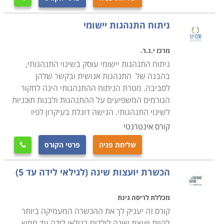
מדובר בקורסים בהוראה וחינוך לנוער, למבוגרים או לגיל
הרך.
ניתוח התנהגות יישומי
מרכז י.נ.ר.
המתעניינים בלימודי חינוך והוראה, יוכלו למצוא חוגים לתואר
ניתוח התנהגות יישומי עוסק בשינוי התנהגותי,
או קורסים נפרדים בסוגיות חינוכיות שונות, במכללות ייעודיות
בהבנה של התנהגות אנושית ובקשר שלהן
ברחבי הארץ ובמחלקות הרלוונטיות באוניברסיטאות
לסביבה. מטרת הניתוח ההתנהגותי הינה לחקור
בירושלים, תל אביב, חיפה, באר שבע ועוד.
הגורמים המשפיעים על ההתנהגות ולבנות תוכניות
לשינוי התנהגותי. הגישה דוגלת בעיקרון לפיו
קורס אינטרנטי
שליחת פניה
פרטי הקורס

הכשרת יועצות שינה (לגילאי לידה עד 5)
מכללת לריסה גינת
קורס זה יעניק לך את ההכשרה המעמיקה ביותר
להיות יועצת שינה לילדים בגילאי לידה עד חמש