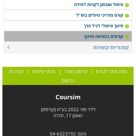
טיפול ואבחון לקויות למידה
קורס מדריכי טיולים בחו"ל
חינוך טיפולי לגיל הרך
קורסים בהוראה וחינוך
קטגוריות קשורות
מפת אתר לגולש
|
פרסם באתר
|
תנאי שימוש
|
הצהרת
נגישות
Coursim
לידר סיני 2022 בע"מ (קורסים)
האומן 17, חדרה
פקס: 04-6323192