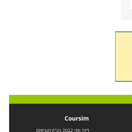
Coursim
לידר סיני 2022 בע"מ (קורסים)