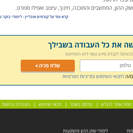
שוק ההון, המחשבים והתוכנה, חינוך, עיצוב ואפילו ספורט
.
ומאפשרים שיחה אינטרקטיבית בין המרצה לתלמידים
.
קרא עוד על
קורסים אונליין - לימודי בוקר 
 בהם ניתן לקבל ידע נרחב בתחום המבוקש, לחזור על חומר שנ
את הקורס המתאים, מלאו את הפרטים ונציג הקורס יצור אתכם קשר
שה את כל העבודה בשבילך
תלבטים? לקבלת מידע נוסף ללא התחייבות
שלח פניה
ם/ה
לתנאי השימוש ומדיניות הפרטיות
מפת אתר לגולש
|
פרסם באתר
|
תנאי שימוש
|
הצהרת נגישות
פוח
לימודי שוק ההון והשקעות