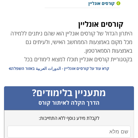
קורסים אונליין
קורסים אונליין
היתרון הגדול של קורסים אונליין הוא שהם ניתנים ללמידה
מכל מקום באמצעות הממחשב האישי, ולעיתים גם
באמצעות הסמארטפון
.
בקטגוריית קורסים אונליין תוכלו למצוא לימודים בכל
התחומים ובכל הרמות.
קרא עוד על
קורסים אונליין - الدورات العربية באזור השפלה
ישנם קורסי אונליין במגוון מסלולי לימוד – בתחום הכלכלה
ושוק ההון, המחשבים והתוכנה, חינוך, עיצוב ואפילו ספורט
.
מתעניין בלימודים?
קורסים רבים מועברים פרונטלית באמצעות מצלמת
המחשב ומאפשרים שיחה אינטרקטיבית בין המרצה
הדרך הקלה לאיתור קורס
לתלמידים
.
לקבלת מידע נוסף ללא התחייבות:
חלק מהקורסים הם בפורמט של קורסים מוקלטים –
הרצאות, בהם ניתן לקבל ידע נרחב בתחום המבוקש, לחזור
על חומר שנלמד ולהעמיק בידע הנרכש
.