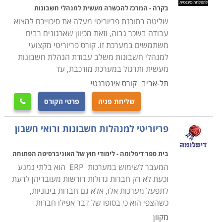
חברות ייעודיות, מחזיקות חברות התוכנה גם מפתחים
בקרה - המרכז להכשרה מעשית למנהלי חשבונות
שתפקידם הינו לשדרג את התוכנות ולהתאימן להתפתחויות
שליטה בתוכנת פריוריטי מעלה את סיכוייכם למצוא
בעולם המחשוב.
עבודה בשכר גבוה, וזאת מכיוון שארגונים רבים
משתמשים במערכת זו. קורס פריוריטי מקצועי
תוכנות
ERP
הינן בבחינת חובה עבור כל חברה גדולה, אך
למנהלי חשבונות משלב עבודת הנהלת חשבונות
חברות קטנות יותר נוטות לוותר עליהן בשל העלויות. מסיבה
מעשית ותרגול במערכת מורכבת, עד
זו החליטו חברות ה-
ERP
לפתח גרסת לייט אשר עלותה
תל-אביב
קורס אינטרנטי
תהיה נמוכה יותר, כך שהן יוכלו לחדור גם לשוק החברות
שליחת פניה
פרטי הקורס

הבינוניות. הוצאת גרסה זו תייצר מקומות עבודה רבים
בתחום ה-
ERP
פריוריטי למנהלות חשבונות ורואי חשבון
לימודי
ERP
נמשכים בין 200 ל- 500 שעות אקדמיות כאשר
בית ספר דיפלומה - לימודי חוץ של האוניברסיטה הפתוחה
החלק הראשון מוקדש לבסיס הכללי, ואילו החלק השני
המעבר לשימוש במערכות ERP הוא בלתי נמנע
מוקדש להתמחות במודולים השונים. כך לדוגמה יכול
וכעת לא רק חברות גדולות דורשות מעובדיהן לדעת
סטודנט להתמחות במודול הפיננסי הנקרא
FI
או לחלופין
לתפעל מערכות אלו, אלא גם חברות בינוניות,
להתמחות במודול הלוגיסטי הנקרא
MM
.
כשהצפי הוא כי בסופו של דבר אפילו חברות
מקוון