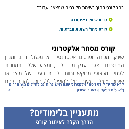
בחר קורס מתוך רשימת הקורסים שמצאנו עבורך -
קורס שיווק באינטרנט
קורס ניהול רשתות חברתיות
קורס מסחר אלקטרוני
שיווק, מכירה ופרסום אינטרנטי הוא מכלול רחב ומגוון
המתפתח בצעדי ענק מיום ליום, ומציע שלל התמחויות
לעתיד מקצועי מבוקש ורווחי. להיות בעליו של מוצר או
שירות מוצלח, אשר יכול להועיל ללקוחות, להניב להם
קרא עוד על
קורס מסחר אלקטרוני שנה ראשונה חינם לחיילים משוחררים
תועלת ולמוכר רווח ושגשוג, הוא אתגר מסחרי בעל חשיבות
(לא ע"ח הפקדון) באזור השרון
עליונה, אך לגמרי לא בלעדית. גם כאשר הושגה מטרה
חיונית זו, אין בה די כדי להגיע להצלחה המיוחלת.
מתעניין בלימודים?
ההיסטוריה יכולה להצביע על כמות נכבדה של רעיונות
עסקיים ותהליכים שונים ומבריקים עליהם נאמר כי "הקדימו
הדרך הקלה לאיתור קורס