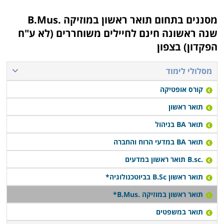
תולדות המוזיקה, מוזיקה בת זממנו, סדנאות יוצרים, מתודיקה
מסננים בתחום
תואר ראשון במוזיקה .B.Mus
בהוראה, תורת הצליל, תיאוריה ואלתור.
שנה ראשונה חינם לחיילים משוחררים (לא ע"ח
הקורסים המתקדמים יותר כוללים לימודי התמחות. לדוגמה:
הפקדון) בצפון
סדנאות כלי נשיפה, פיתוח קול, ניצוח מקהלה, ליווי ווקאלי,
הפקה, מוזיקה קאמרית וניתוח מוזיקאלי.
מסלולי לימוד
זמן לימודים
קורס אופטיקה
משך הלימודים המקובל להשלמת תואר ראשון במוסיקה הוא
תואר ראשון
שלוש שנים, בהתאם לתוכנית הלימודים ולהתמחות
תואר BA בניהול
המבוקשת. עם זאת, תואר שכולל גם תעודת הוראה עלול
תואר BA במדעי הרוח והחברה
לארוך 4 שנים, בשל הצורך בשנת לימודים להשלמת תעודת
הוראה.
.B.sc תואר ראשון במדעים
תואר ראשון B.Sc בביוטכנולוגיה*
תנאי קבלה
תואר ראשון במוזיקה .B.Mus*
מעבר לתנאי הקבלה האקדמיים הכוללים תעודת בגרות וציון
תואר במשפטים
פסיכומטרי מותאם, מועמדים חייבים לעבור גם ועדת קבלה