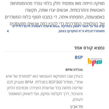
מוזיקה הייתה מאז ומתמיד חלק בלתי נפרד מההתפתחות
האנושית והתרבותית. אנשים יצרו אותה, תקשרו
באמצעותה, התפתחו איתה. די במבט חטוף בלוח המשדרים
של הטלוויזיה המודרנית כדי להבין כמה אנשים מתעסקים
קרא עוד על
תואר ראשון במוזיקה .B.Mus שנה ראשונה חינם לחיילים
במוזיקה ורוצים לנתב את חייהם לקריירה מוזיקלית, בין
משוחררים (לא ע"ח הפקדון) בצפון
ומדובר בשירה, בנגינה, בהפקה או בשילוב של כולם יחד.
לימודי תואר ראשון במוסיקה עוסקים בעיון מעמיק של
נמצא קורס אחד
הדיאלוג התרבותי המתבצע באמצעותה ובדרכים שבהם
BSP
ניתן ליצור ולבנות יצירות. סטודנטים לתואר ראשון במוסיקה
לומדים על ההיסטוריה של האמנות כחלק מלימודי היסוד,
מכללת BPM
מתוך התפיסה שרק על ידי הבנת העבר ניתן ליצור עולם
בעידן שבו המוזיקאי העצמאי הוא "תזמורת של איש
חדש ומתקדם, ורק על ידי הנחת היסודות אפשר לבנות בניין
אחד", מסלול BSP360 במכללת BPM מעניק לכם
שלם. בוגרי התואר שסיימו את חובותיהם כנדרש זכאים
שליטה מלאה בכל שרשרת היצירה: מכתיבת הלחן
לתואר .
B.Mus
.
והעיבוד, דרך הקלטה ומיקס, ועד לשיווק המאסטר
לעולם,
מסלולי לימוד
תל אביב