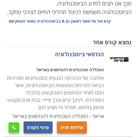
מכך אנו חבים למדע הביוטכנולוגיה.
הביוטכנולוגיה משמשת לניצול תהליכי החיים לצורכי מחקר,
ייצור ופיתוח בתעשיות ביולוגיות ברפואה, קוסמטיקה
קרא עוד על
תואר ראשון B.Sc בביוטכנולוגיה באזור העמקים
וחקלאות תוך שימוש ברקמות, מיקרואורגניזמים וגנים,
אנזימים, חלבונים והורמונים לשירות האדם ושיפור חייו. מדע
נמצא קורס אחד
זה משמש לפיתוח תרופות למחלות חשוכות מרפא,
הנדסאי ביוטכנולוגיה
לפתרונות לזיהום סביבתי, להשבחת יבולים בחקלאות
ולפיתוח מזון וכימיקלים.
המכללה הטכנולוגית להנדסאים באריאל
שילובה של ההנדסה הגנטית בטכנולוגיות מודרניות
ביוטכנולוגיה אשר נעזרת במיקרואורגניזמים טבעיים אשר
הביאה לפריחת התעשיות הביוטכנולוגיות, אשר
לא עברו הליך הנדסה גנטית משמשת את האדם כבר אלפי
הפכו לאחד התחומים המבוקשים בכלכלה
שנים, למשל שימוש בשמרים ליצירת בצק. הקדמה
המודרנית. לפיכך קיים צורך מיידי בכוח אדם מקצועי
הטכנולוגית מאפשרת פריצת דרך מדעית. כיום ניתן לחקות
ומיומן בתחום. מסלול זה מציע לכם
במעבדה את התהליכים המתרחשים ביצורים חיים, לגדל
אריאל - המכללה הטכנולוגית להנדסאים באריאל
תרביות רקמה ותאים ולערוך בהם שינויים רצויים.
שליחת פניה
פרטי הקורס
