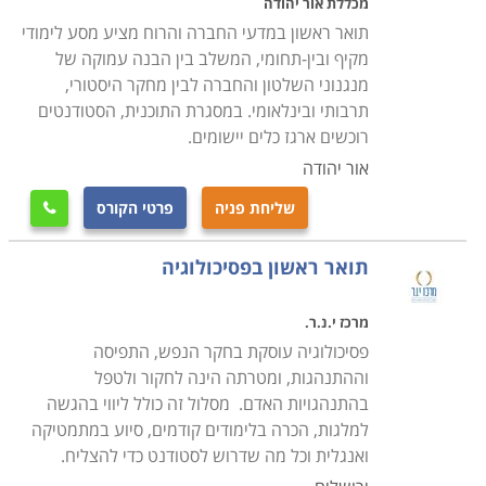
מכללת אור יהודה
אנתרופולוגיה – חקר תרבויות בארץ ובעולם בדגש על
תואר ראשון במדעי החברה והרוח מציע מסע לימודי
מחקרים בהווה; חינוך, תיאולוגיה - דתות, שפות, בלשנות,
מקיף ובין-תחומי, המשלב בין הבנה עמוקה של
אמנות, היסטוריה וארכיאולוגיה.
מנגנוני השלטון והחברה לבין מחקר היסטורי,
תרבותי ובינלאומי. במסגרת התוכנית, הסטודנטים
מסלול מדעי ההתנהגות בו לומדים שלושה מדעים חברתיים,
רוכשים ארגז כלים יישומים.
פסיכולוגיה, סוציולוגיה ואנתרופולוגיה עם אפשרויות שונות
אור יהודה
לקורסים ולשילובים ודגשים במשך 3 שנים. בוגרי המסלול
שליחת פניה
פרטי הקורס

יתמודדו עם תופעות ובעיות חברתיות באמצעות ידע מקיף
וכלים מגוונים. ההתמחות אינה רק בתחום אחד, אלא שילוב
תואר ראשון בפסיכולוגיה
תחומים המאפשר לסטודנטים הרחבת היריעה והידע
בתחומים הקרובים זה לזה ופתח למחקרים הנושקים לכמה
מרכז י.נ.ר.
תחומים גם יחד, דוגמת הפסיכולוגיה והסוציולוגיה. התואר
פסיכולוגיה עוסקת בחקר הנפש, התפיסה
וההתנהגות, ומטרתה הינה לחקור ולטפל
מאפשר בחירה נבונה ללימודי המשך ולתואר שני בתחום
בהתנהגויות האדם. מסלול זה כולל ליווי בהגשה
ספציפי.
למלגות, הכרה בלימודים קודמים, סיוע במתמטיקה
ואנגלית וכל מה שדרוש לסטודנט כדי להצליח.
מדעי הרוח והחברה הם שניים ביחד שהיו לחוד. תואר רב