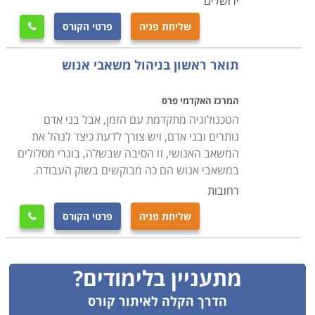
ירושלים
תחומי
תואר BA במדעי הרוח והחברה
מאפשר שילוב
שליחת פניה
פרטי הקורס
נושאים ותוכניות, הרחבת הלמידה והידע בתחום אחד או

שילוב בין מספר תחומים פותח מגוון אפשרויות תעסוקה
תואר ראשון בניהול משאבי אנוש
לבוגריו. בתחומים רבים בחוגים אלו ישנה התנסות ועבודה
מעשית המאפשרות לסטודנטים כיוון וגיבוש החלטות
המרכז האקדמי פרס
לתמיכה בבחירת התמחות ספציפית ומוגדרת. עם זאת, יהיו
הטכנולוגיה מתקדמת עם הזמן, אבל בני אדם
סטודנטים שהרב-תחומיות תאפשר עבורם תעסוקה מגוונת
נותרים ובני אדם, ויש צורך לדעת כיצד לנהל את
ואף אפשרות להמשך מחקר.
המשאב האנושי, זו הסיבה שבשלה, בוגרי מסלולים
במשאבי אנוש הם כה מבוקשים בשוק העבודה.
רחובות
שליחת פניה
פרטי הקורס

מתעניין בלימודים?
הדרך הקלה לאיתור קורס