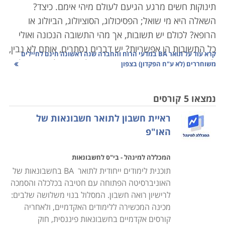
תינוקות חשים מרגע הגיעם לעולם מיהי אימם. כיצד?
השאלה היא מי שואל; הפסיכולוג, הסוציולוג, הביולוג או
הרופא? לכולם יש תשובות, אך מהי התשובה הנכונה ואולי
כל התשובות הן אפשריות?
יש דברים נסתרים, אותם לא נבין,
קרא עוד על
תואר BA במדעי הרוח והחברה שנה ראשונה חינם לחיילים
לא נדע, נעשה גם דברים שנראים בלי סיבה. לא צריך כל
משוחררים (לא ע"ח הפקדון) בצפון
דבר לחקור ולשאול, לפעמים גם מותר לא לדעת הכול. בכל
תחומי הדעת והעניין יש דברים לא מוסברים, לא ברורים ולא
נמצאו 5 קורסים
מובנים, קיימות תיאוריות שלא הופרכו עדיין ולכן הן עוד כאן,
ראיית חשבון לתואר חשבונאות של
אך יש הרבה שמוסבר, ידוע, ברור ומדויק.
תואר BA במדעי
האו"פ
הרוח והחברה הוא צעד בדרך אל אותה ידיעה.
המכללה למינהל - בי"ס לחשבונאות
החקר והסקרנות הם נר לרגליו של המדע. המין האנושי
תוכנית לימודים ייחודית לתואר BA בחשבונאות של
חוקר, בודק, מנתח ושואל. תחומים רבים ניתנים למדידה,
האוניברסיטה הפתוחה עם חטיבה בכלכלה והסמכה
בהם התשובות מדויקות, ברורות וחד- משמעיות. במדעי
לרישיון רואה חשבון. המסלול בנוי משלושה שלבים:
הרוח והחברה יש תשובות לחלק מהשאלות, אך הן מגוונות,
מכינה המכשירה ללימודים האקדמיים, ולאחריה
מעניינות, שונות ולעתים רב-משמעיות. זהו אחד המאפיינים
קורסים אקדמיים בחשבונאות פיננסית, חוק