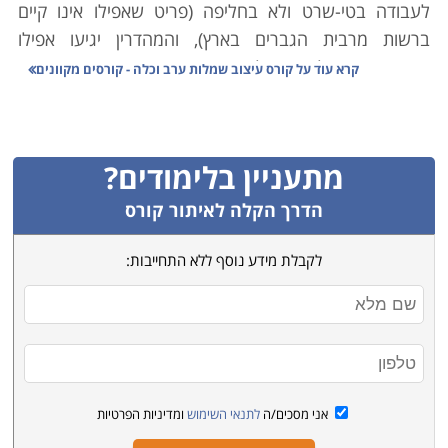
לעבודה בטי-שרט ולא בחליפה (פריט שאפילו אינו קיים
ברשות מרבית הגברים בארץ), והמהדרין יגיעו אפילו
בכפכפים. גם לבושן של הנשים נגזר מאותו אופי חברתי,
קרא עוד על
קורס עיצוב שמלות ערב וכלה - קורסים מקוונים
ושמלות ערב חגיגיות אינן גודשות את ארון הבגדים הממוצע
בארצנו. לבוש רשמי וחגיגי שמור אצלנו למעטים, כך
שהמפגש של האזרח הממוצע עם מלבושים חגיגיים
מתעניין בלימודים?
ורשמיים קורה בדרך כלל ביום המרגש והחגיגי ביותר בחיי
הישראלי: ה ח ת ו נ ה.
הדרך הקלה לאיתור קורס
לקבלת מידע נוסף ללא התחייבות:
החתונה היא הערב בו כל זרוקה הופכת למלכה וכל מרושל
מתלבש כמו מנכ"ל. גם הזוג השאנטי ביותר, חובבי הגופיות,
הקרוקס ומכנסי-הדייגים מהודו יוצאים בו מגדרם, ועוטים על
עצמם לבוש רשמי ויוקרתי, שלא היו שוקלים או אפילו מעזים
להופיע בו בשום יום אחר בחייהם. אליהם מצטרפות גם
האמהות המגונדרות בשמלות הערב אותן תמיד חלמו לרכוש
אני מסכים/ה
לתנאי השימוש
ומדיניות הפרטיות
אבל לא מצאו סיבה שתצדיק זאת, השושבינות והאחיות