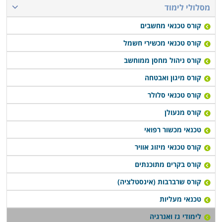
דולף חלילה לאוויר הפתוח. כל עוד מתבצעים כל התהליכים
מסלולי לימוד
במקצועיות, גורמת אנרגיית הגז לנזק סביבתי נמוך בהרבה
קורס טכנאי מחשבים
מקודמותיה, ופולטת פחות מזהמים וגזי חממה.
קורס טכנאי מכשירי חשמל
קורס ניהול מחסן ממוחשב
המעבר לשימוש בגז טבעי זוכה לעידוד פעיל מצד המדינה
משום יתרונותיו הרבים. כאמור ההסבה תורמת להפחתת
קורס מיגון ואבטחה
זיהום האוויר והסביבה, אך חשוב מכך, מעניקה יתרונות רבים
קורס טכנאי סלולר
למשק ככלל ולצרכן הפרטי והמוסדי בפרט; היא מאפשרת
קורס מנעולן
הוזלה של ייצור החשמל, ובכך מסייעת רבות בהוזלת עלויות
טכנאי מכשור רפואי
מוצרים תעשייתיים, ובכך לקידום הייצוא והגברת התחרות
במשק. לשגת מטרות חשובות אלו, נבנות תשתיות לטיפול,
קורס טכנאי מיזוג אוויר
הולכה וחלוקה של הגז הטבעי, על מנת שיהיה כדאי וזמין
קורס בקרים מתוכנתים
לשימוש על ידי כל גורם שיוכל להפיק תועלת כלכלית מאותו
קורס שרברבות (אינסטלציה)
משאב, החל מנקודת ההפקה באסדות הקידוח הימיות, ועד
טכנאי מעליות
הולכה בלחץ נמוך לכל נקודת חלוקה מתבקשת ברחבי
המדינה. תשתית חדשה זו דורשת פעילות ובקרה הדוקה,
לימודי גז ואנרגיה