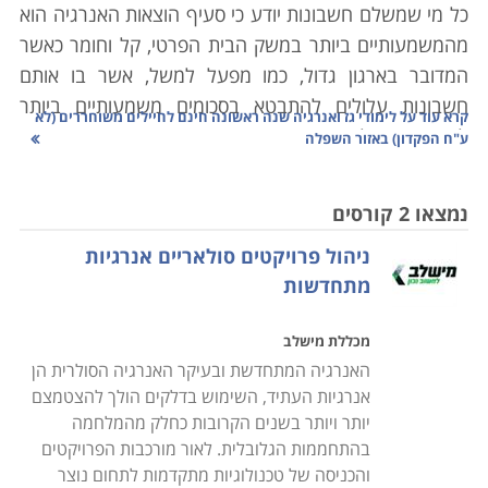
כל מי שמשלם חשבונות יודע כי סעיף הוצאות האנרגיה הוא
מהמשמעותיים ביותר במשק הבית הפרטי, קל וחומר כאשר
המדובר בארגון גדול, כמו מפעל למשל, אשר בו אותם
חשבונות עלולים להתבטא בסכומים משמעותיים ביותר
קרא עוד על
לימודי גז ואנרגיה שנה ראשונה חינם לחיילים משוחררים (לא
לאורך זמן. לימודי גז ואנרגיה אינם חיוניים כאשר אנו
ע"ח הפקדון) באזור השפלה
מתלבטים לגבי הוצאות האנרגיה בבית, האתגר במקרה זה
איננו גדול; מספר הספקים ומקורות האנרגיה מצומצם,
נמצאו 2 קורסים
ההבדלים במחירים בין המקורות האנרגטיים השונים גם הם
ניהול פרויקטים סולאריים אנרגיות
אינם דרמטיים, והפתרונות הלוגיסטיים אינם מורכבים
מתחדשות
במיוחד. במקרה המסובך יתבטא הדבר למשל בהתקנת
ארובה עם המעבר מחימום בתנור חשמלי להסקה בעץ.
מכללת מישלב
אלא שכאמור, כאשר מדובר בארגון גדול, הצורך כמויות רבות
האנרגיה המתחדשת ובעיקר האנרגיה הסולרית הן
של אנרגיה, כל אחוז בתמחיר יתבטא בכסף רב, וכל שינוי
אנרגיות העתיד, השימוש בדלקים הולך להצטמצם
במקור האנרגטי מחייב תשתית אחרת, הערכות מורכבת,
יותר ויותר בשנים הקרובות כחלק מהמלחמה
וצורך בהתאמה של הבקרה העתידית על אותה תשתית,
בהתחממות הגלובלית. לאור מורכבות הפרויקטים
שנועדה לשמש לאורך שנים. אי לכך, התשתית האנרגטית
והכניסה של טכנולוגיות מתקדמות לתחום נוצר