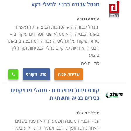
בישראל, קרן מעגלים, וכמובן שימוש בפקדון חיילים
מנהל עבודה בבניין לבעלי רקע
משוחררים.
הנדסה בגובה
תנאי הקבלה ללימודים
מנהל עבודה הוא הסמכות הביצועית הראשית
בעלי הסמכת מהנדס, הנדסאי או טכנאי אזרחי עם נסיון של
באתר הבנייה והוא ממלא שני תפקידים עיקריים –
שנתיים לפחות בעבודות בנייה ממועד קבלת התעודה, או
ניהול ופיקוח על תהליכי העבודה המתבצעים באתר
לאחר קורס השלמה וקורס בטיחות במוסד מאושר. מי שאינם
הבנייה ואחריות על קיום נהלי הבטיחות תוך הליך
ביצוע
בעלי אותן הסמכות נדרשים לקורס הכשרה קודם בעבודות
בנייה הנדסיות או בעבודות תשתיות ופיתוח, או לחילופין קורס
לוד
חיפה
להסמכת מנהלי עבודה במוסד מאושר. למעט אלו
שליחת פניה
פרטי הקורס

המוסמכים בניהול עבודה, נדרשים כל המועמדים גם לניסיון
מוכח של שנתיים לפחות בעבודות שלד או בניין אצל קבלן
קורס ניהול פרויקטים - מנהלי פרויקטים
רשום, 10 שנות לימוד וועדת קבלה.
בכירים בנייה ותשתיות
הסמכה
מכללת מישלב
יש לוודא שהקורס מתקיים תחת פיקוח משרד הכלכלה,
ענף הבנייה משנה משמעותית את פניו בשנים
האחרונות, והופך מורכב, ועתיר תחומי ידע בעלי
משום שרק במסלול מאושר ומפוקח ניתנת לבסוף ההסמכה