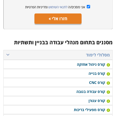
העובדים, חישוב כמויות, תחשיב ותמחיר, ניהול
אני מסכים/ה
לתנאי השימוש
ומדיניות הפרטיות
אדמיניסטרטיבי ועיסקי, בנייה ירוקה, עבודה בגובה ויישומי
חזרו אלי
מחשב. בנוסף, כוללים הלימודים גם פרויקט גמר מעשי.
מסננים בתחום
מנהלי עבודה בבניין ותשתיות
מסלולי לימוד
קורס ניהול אחזקה
קורס בנייה
קורס CNC
קורס עבודה בגובה
קורס עגורן
קורס מפעילי בריכות