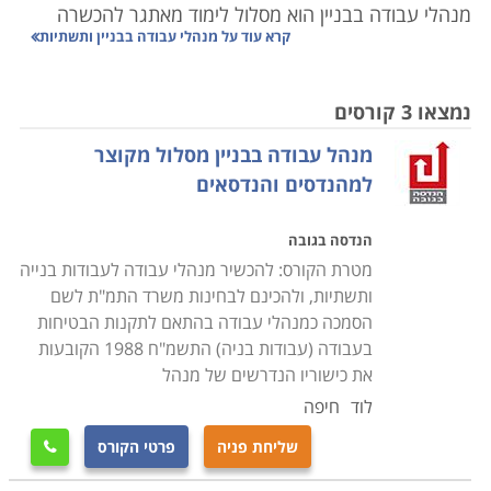
מנהלי עבודה בבניין הוא מסלול לימוד מאתגר להכשרה
קרא עוד על
מנהלי עבודה בבניין ותשתיות
במקצוע מבוקש שאליו מתלווה משכורת גבוהה ומיידית,
תנאי העסקה טובים, ולרוב גם הטבות כגון רכב צמוד. משרד
הכלכלה מסווג את המקצוע בדרגה 9 מבחינת כדאיות
נמצאו 3 קורסים
ההשתלבות בו, עם שכר ממוצע של 12,000 ₪ במשרות
מנהל עבודה בבניין מסלול מקוצר
הפנויות.
למהנדסים והנדסאים
החוק מחייב מינוי מנהלי עבודה בבניין ותשתיות בכל אתר
הנדסה בגובה
בנייה, בכפוף למפקח העבודה האזורי הממונה. על המנהל
מטרת הקורס: להכשיר מנהלי עבודה לעבודות בנייה
להיות בוגר קורס מאושר למנהלי עבודה מוסמכים לענף
ותשתיות, ולהכינם לבחינות משרד התמ"ת לשם
הבנין או לעבודות ביצוע כבישים, תשתית ופיתוח, או מהנדס
הסמכה כמנהלי עבודה בהתאם לתקנות הבטיחות
או הנדסאי אזרחי או טכנאי אזרחי, בעלי נסיון של שנתיים
בעבודה (עבודות בניה) התשמ"ח 1988 הקובעות
לפחות בבניה.
בלימוד מקצוע זה וקבלת ההסמכה טמון יתרון
את כישוריו הנדרשים של מנהל
נוסף: מכיוון שמדובר בלימודים המוגדרים כנדרשים, ניתן
לוד
חיפה
למצוא לא פעם אפשרויות לסיוע בתשלום שכר הלימוד על
שליחת פניה
פרטי הקורס

ידי משרד העבודה, הקרן לעידוד ופיתוח ענף הבניה