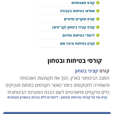
קורס מאבטחים
אחראי בטיחות בעבודה
קורס חוקרים פרטיים
קורס קציני ביטחון (קב"טים)
לימודי בטיחות וחירום
קורס בטיחות וכיבוי אש
קורסי בטיחות ובטחון
קורס
קציני בטחון
המצב הביטחוני בארץ, הפך את מקצועות האבטחה
והשמירה למבוקשים ביותר כאשר הקורסים בתחום מעניקים
כלים פרקטיים ותיאורטיים לשם הבנת המערכת הביטחונית
קרא עוד על
קורסי בטיחות ובטחון - לימודים ללא בגרות בהשרון הצפוני
על כל היבטיה ופותחים דלת לקריירה דינמית ומלאת עניין.
לימודים אלו המכשירים ומעניקים את הכלים הדרושים לשם
ניהול האבטחה בכל מוסד או ארגון, אם במסגרת פרטית ואם