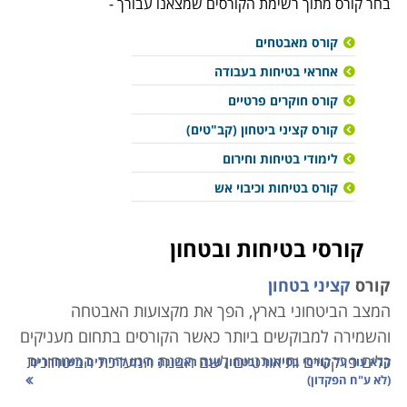
בחר קורס מתוך רשימת הקורסים שמצאנו עבורך -
קורס מאבטחים
אחראי בטיחות בעבודה
קורס חוקרים פרטיים
קורס קציני ביטחון (קב"טים)
לימודי בטיחות וחירום
קורס בטיחות וכיבוי אש
קורסי בטיחות ובטחון
קורס
קציני בטחון
המצב הביטחוני בארץ, הפך את מקצועות האבטחה
והשמירה למבוקשים ביותר כאשר הקורסים בתחום מעניקים
כלים פרקטיים ותיאורטיים לשם הבנת המערכת הביטחונית
קרא עוד על
קורסי בטיחות ובטחון שנה ראשונה חינם לחיילים משוחררים
(לא ע"ח הפקדון)
על כל היבטיה ופותחים דלת לקריירה דינמית ומלאת עניין.