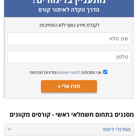
בפני חשמלאי ראשי פתוחות דלתות מקצועיות רבות; ניתן
הדרך הקלה לאיתור קורס
לעבוד כעצמאי או כשכיר, בחברות תשתית ובנייה, ובעלי
הקשרים הנכונים והקומבינות יכולים אפילו לנסות להתקבל
לקבלת מידע נוסף ללא התחייבות:
לעבודה בחברת החשמל. כמו כן ניתן להמשיך להסמכות
הגבוהות יותר – מתח גבוה ומהנדס חשמל.
אני מסכים/ה
לתנאי השימוש
ומדיניות הפרטיות
חזרו אלי
מסננים בתחום
חשמלאי ראשי - קורסים מקוונים
מסלולי לימוד