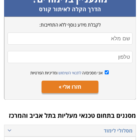
ראשון לציון, רמת גן, תל אביב, כפר סבא ומכללות רבות
הדרך הקלה לאיתור קורס
שביניהן
לקבלת מידע נוסף ללא התחייבות:
השתדלנו לאסוף עבורכם את מיטב תכניות הלימודים, ואנחנו
מקווים שהצלחנו בכך, אך אם בכל אופן לא מצאתם בדיוק
את טכנאי מעליות בתל אביב והמרכז, אנו מזמינים אתכם
להתקשר ליועצות הלימודים המיומנות שלנו, שינסו לאתר
עבורכם עוד הזדמנויות אטרקטיביות שיתאימו לצרכיכם.
אני מסכים/ה
לתנאי השימוש
ומדיניות הפרטיות
חזרו אלי
מסננים בתחום
טכנאי מעליות בתל אביב והמרכז
מסלולי לימוד