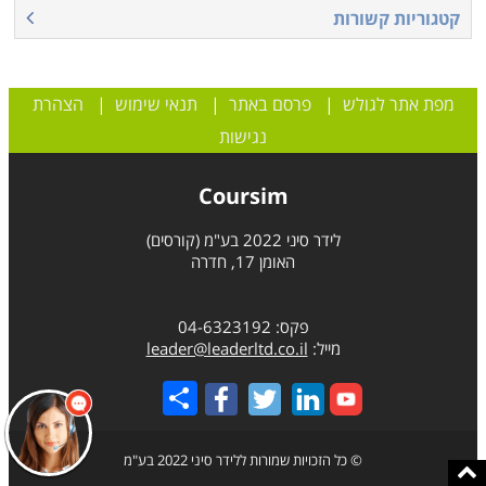
עצמאי, לפתוח עסק פרטי ולהעניק שירותי מעליות ללקוחות
קטגוריות קשורות
בצורה ישירה.
מפת אתר לגולש
|
פרסם באתר
|
תנאי שימוש
|
הצהרת
נגישות
Coursim
לידר סיני 2022 בע"מ (קורסים)
האומן 17, חדרה
פקס: 04-6323192
מייל:
leader@leaderltd.co.il
Share
© כל הזכויות שמורות ללידר סיני 2022 בע"מ