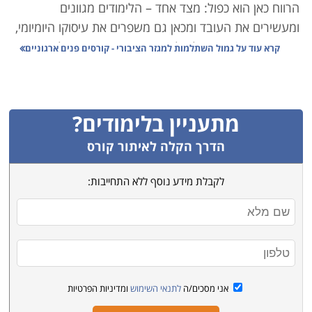
הרווח כאן הוא כפול: מצד אחד – הלימודים מגוונים
ומעשירים את העובד ומכאן גם משפרים את עיסוקו היומיומי,
ומצד שני – הוא מקבל על כך תוספת משמעותית לשכר
קרא עוד על
גמול השתלמות למגזר הציבורי - קורסים פנים ארגוניים
החודשי שלו. אין ספק שמדובר בעניין כדאי מכל הכיוונים.
הקריטריון הראשי הוא מספר מינימאלי של שעות שיש ללמוד
מתעניין בלימודים?
כדי להגיש בקשה להכרה בגמול השתלמות.
הדרך הקלה לאיתור קורס
לקבלת מידע נוסף ללא התחייבות:
אני מסכים/ה
לתנאי השימוש
ומדיניות הפרטיות