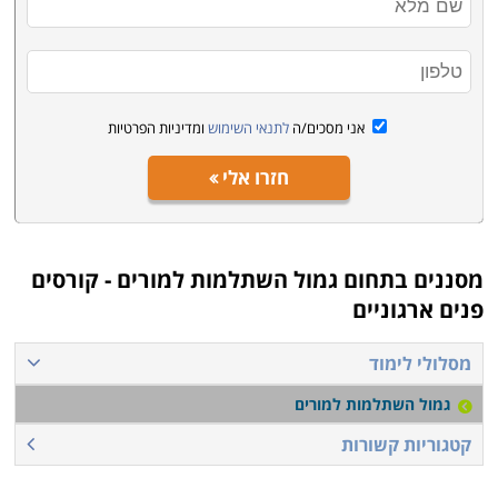
השתלמויות ותכנים הקשורים ישירות למקצוע יכולים להיות
מעשירים בתחום הכימיה, הפיזיקה, המתמטיקה, קורסי שירה
וספרות, השתתפות בסדרות של הרצאות בנושאי רוח ודת
ועוד. ניתן למצוא לימודים לגמול השתלמות למורים בתל
אני מסכים/ה
לתנאי השימוש
ומדיניות הפרטיות
אביב, בחיפה, בבאר שבע ובכל רחבי הארץ.
חזרו אלי
מסננים בתחום
גמול השתלמות למורים - קורסים
פנים ארגוניים
מסלולי לימוד
גמול השתלמות למורים
קטגוריות קשורות