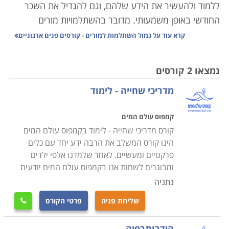
ללמוד ולהעשיר את הידע שלהם, וגם להגדיל את השכר
החודשי באופן משמעותי. מדובר בהשתלמויות מורים
במסגרות ומוסדות שונים, המוגדרות ככאלו שמזכות בגמול,
קרא עוד על
גמול השתלמות למורים - קורסים פנים ארגוניים
ואליהן יכול עובד ההוראה להירשם באופן עצמאי או כהנחייה
של מקום עבודתו. אלה יכולים להיות קורסים במגוון רחב של
נמצאו 2 קורסים
נושאים ותחומים מקצועיים מעשירים.
מדריכי שחייה - לימוד
גמול השתלמות קיים באופן נפרד לכל מיני מקצועות
ותחומים במגזר העסקי. כמו שקיימות למורים ועובדי הוראה
קמפוס עולם המים
השתלמויות אופק חדש, כך באופן נפרד ובלתי תלוי קיים גמול
קורס מדריכי שחייה - לימוד בקמפוס עולם המים
עבור אקדמאים במקצועות המח"ר, וניתן למצוא גם לעובדי
הינו קורס המשלב את הרבה ידע יחד עם כלים
מדינה ולאחיות. הקריטריונים לקבלת הגמול, כמו גם אופן
פרקטיים ומעשיים. לאחר שלמדנו אלפי ילדים
חישוב התעריף ותנאי הגשת הבקשה, שונים בין תחום
ומבוגרים לשחות אנו בקמפוס עולם המים יודעים
לתחום ואין להשליך קריטריונים או תעריפים מתחום אחד על
נתניה
משנהו.
שליחת פניה
פרטי הקורס

כשמדובר בעובדי הוראה, קיימת טבלה ובה מפורטים כל
הידרותרפיה